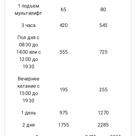
1 подъем
65
80
мультилифт
3 часа
420
545
Пол дня с
08:30 до
14:00 или с
555
725
12:00 до
19:30
Вечернее
катание с
195
255
15:00 до
19:30
1 день
975
1270
2 дня
1755
2285