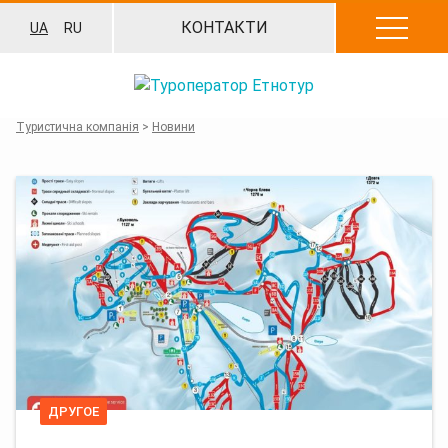
Перейти
КОНТАКТИ
UA
RU
до
вмісту
Туристична компанія
>
Новини
ДРУГОЕ