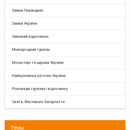
Замки Львівщини
Замки України
Зимовий відпочинок
Міжнародний туризм
Монастирі та церкви України
Найкрасивіші куточки України
Різновиди туризму і відпочинку
Свята, Фестивалі Закарпаття
Темы