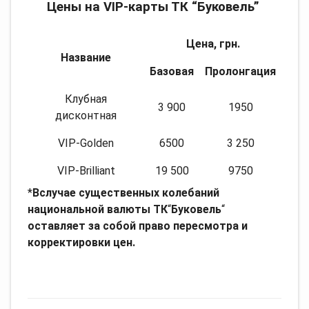
Цены на VIP-карты ТК “Буковель”
Цена, грн.
Название
Базовая
Пролонгация
Клубная
3 900
1950
дисконтная
VIP-Golden
6500
3 250
VIP-Brilliant
19 500
9750
*
Вслучае существенных колебаний
национальной валюты ТК
“
Б
уковель
“
оставляет за собой право пересмотра и
корректировки цен.