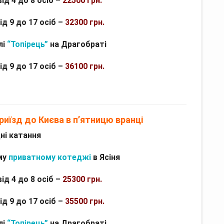
від 4 до 8 осіб –
22500 грн.
ід 9 до 17 осіб –
32300 грн.
лі
“Топірець”
на Драгобраті
ід 9 до 17 осіб –
36100 грн.
приїзд до Києва в п’ятницю вранці
дні катання
му
приватному котеджі
в Ясіня
ід 4 до 8 осіб –
25300 грн.
ід 9 до 17 осіб –
35500 грн.
лі
“Топірець”
на Драгобраті