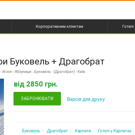
Корпоративним кліентам
Готелі 
пі
ури Буковель + Драгобрат
- Ясіня - Яблуниця - Буковель - (Драгобрат) - Київ
від
2850 грн.
ЗАБРОНЮВАТИ
Версія для друку
Буковель
Драгобрат
Карпати
Готелі у Карпатах