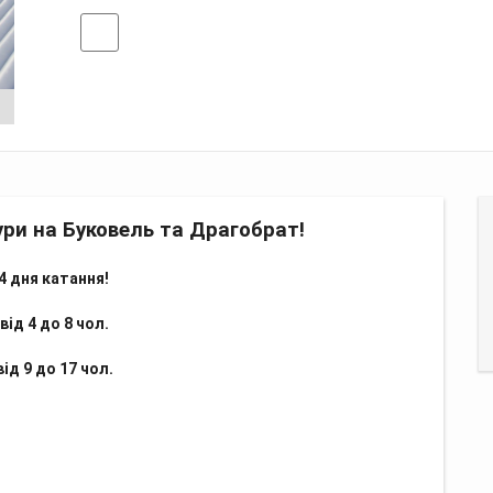
дгуки
тури на Буковель та Драгобрат!
 4 дня катання!
від 4 до 8 чол.
від 9 до 17 чол.