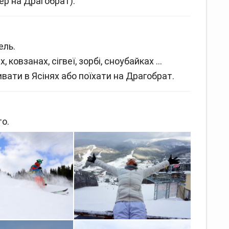
р на Драгобрат).
ель.
 ковзанах, сігвеї, зорбі, сноубайках …
ати в Ясінях або поїхати на Драгобрат.
о.