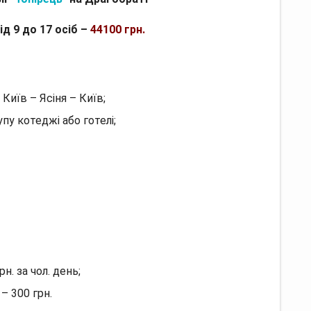
ід 9 до 17 осіб –
44100 грн.
иїв – Ясіня – Київ;
у котеджі або готелі;
н. за чол. день;
– 300 грн.