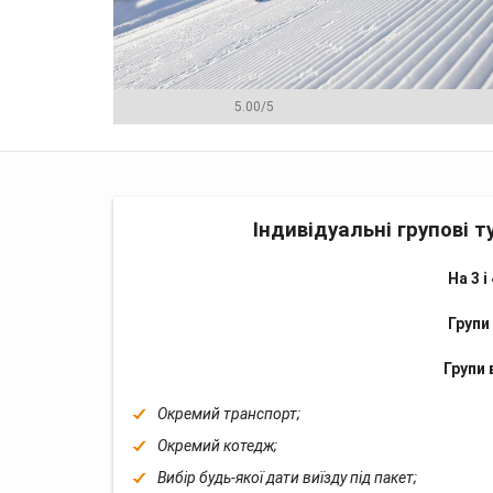
5.00
/
5
Програма
Ціна
Менеджери
Ві
Індивідуальні групові 
На 3 і
Групи 
Групи 
Окремий транспорт;
Окремий котедж;
Вибір будь-якої дати виїзду під пакет;