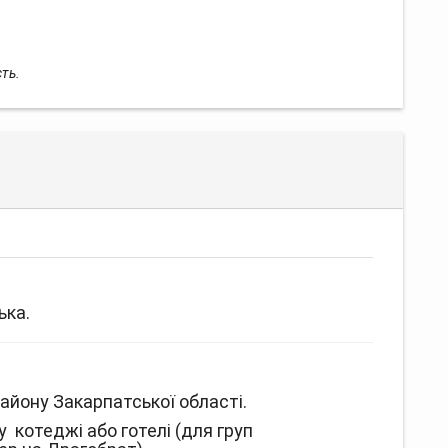
сть.
ька.
 району Закарпатської області.
 котеджі або готелі (для груп