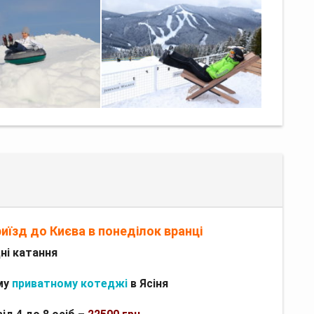
риїзд до Києва в понеділок вранці
дні катання
му
приватному котеджі
в Ясіня