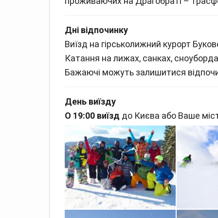
проживаючих на Драгобраті – трасфе
Дні відпочинку
Виїзд на гірськолижний курорт Буков
Катання на лижах, санках, сноубордах,
Бажаючі можуть залишитися відпочив
День виїзду
О
19:00 виїзд
до Києва або Ваше міст