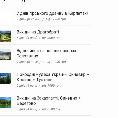
7 днів гірського драйву в Карпатах!
9 дней (8 ночей)
від 12700 грн.
Вихідні на Драгобраті
5 днів (4 ночі)
від 8000 грн.
Відпочинок на солоних озерах
Солотвино
9 дней (8 ночей)
від 12000 грн.
Природні Чудеса України. Синевир +
Косино + Тустань.
5 днів (4 ночі)
від 7000 грн.
Вихідні на Закарпатті. Синевир +
Берегово.
5 днів (4 ночі)
від 6500 грн.