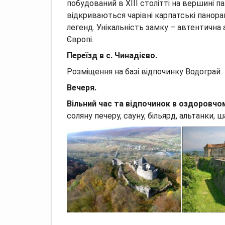
побудований в XIII столітті на вершині п
відкриваються чарівні карпатські панор
легенд. Унікальність замку – автентична 
Європі.
Переїзд в с. Чинадієво.
Розміщення на базі відпочинку Водограй.
Вечеря.
Вільний час та відпочинок в оздоровчо
соляну печеру, сауну, більярд, альтанки, ш