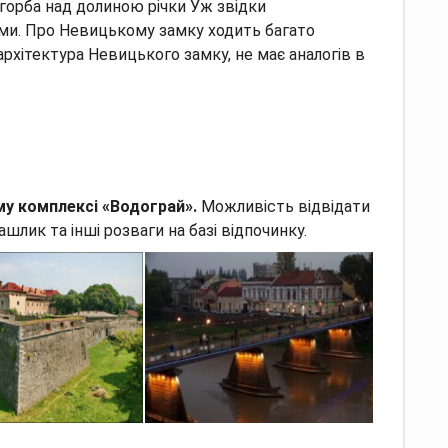
агорба над долиною річки Уж звідки
ами. Про Невицькому замку ходить багато
архітектура Невицького замку, не має аналогів в
му комплексі «Водограй».
Можливість відвідати
ашлик та інші розваги на базі відпочинку.