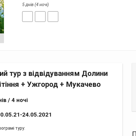
5 днів (4 ночі)
дгуки
й тур з відвідуванням Долини
вітіння + Ужгород + Мукачево
ів / 4 ночі
20.05.21-24.05.2021
рограмі туру:
П