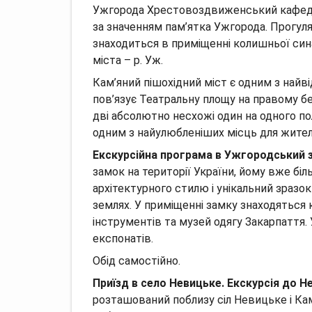
Ужгорода Хрестовоздвиженський кафедра
за значенням пам’ятка Ужгорода. Прогулян
знаходиться в приміщенні колишньої сина
міста – р. Уж.
Кам’яний пішохідний міст є одним з найв
пов’язує Театральну площу на правому бер
дві абсолютно несхожі один на одного по
одним з найулюбленіших місць для жител
Екскурсійна програма в Ужгородський з
замок на території України, йому вже бі
архітектурного стилю і унікальний зразок
землях. У приміщенні замку знаходяться 
інструментів та музей одягу Закарпаття. 
експонатів.
Обід самостійно.
Приїзд в село Невицьке. Екскурсія до Н
розташований поблизу сіл Невицьке і Кам’