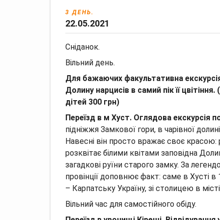
3 ДЕНЬ.
22.05.2021
Сніданок.
Вільний день.
Для бажаючих факультативна екскурсія
Долину нарцисів в самий пік її цвітіння.
дітей 300 грн)
Переїзд в м Хуст. Оглядова екскурсія по
підніжжя Замкової гори, в чарівної долин
Навесні він просто вражає своє красою:
розквітає білими квітами заповідна Доли
загадкові руїни старого замку.
За легенд
провінції доповнює факт: саме в Хусті 
– Карпатську Україну, зі столицею в місті
Вільний час для самостійного обіду.
Переїзд в урочищі Кіреші. Відвідування