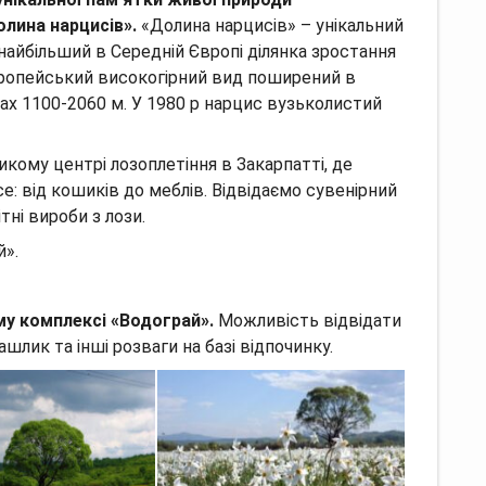
лина нарцисів».
«Долина нарцисів» – унікальний
 найбільший в Середній Європі ділянка зростання
ропейський високогірний вид поширений в
тах 1100-2060 м. У 1980 р нарцис вузьколистий
икому центрі лозоплетіння в Закарпатті, де
: від кошиків до меблів. Відвідаємо сувенірний
тні вироби з лози.
й».
му комплексі «Водограй».
Можливість відвідати
ашлик та інші розваги на базі відпочинку.