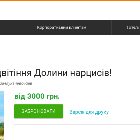
Корпоративним кліентам
Готелі 
пі
цвітіння Долини нарцисів!
за-Мукачево-Київ
від
3000 грн.
ЗАБРОНЮВАТИ
Версія для друку