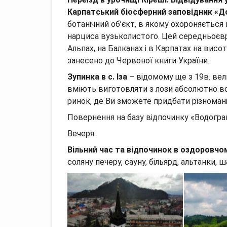
Карпатський біосферний заповідник «До
ботанічний об’єкт, в якому охороняється
нарциса вузьколистого. Цей середньоєв
Альпах, на Балканах i в Карпатах на висо
занесено до Червоної книги України.
Зупинка в с. Іза
– відомому ще з 19в. вел
вміють виготовляти з лози абсолютно все
ринок, де Ви зможете придбати різномані
Повернення на базу відпочинку «Водогра
Вечеря.
Вільний час та відпочинок в оздоровчо
соляну печеру, сауну, більярд, альтанки, ш