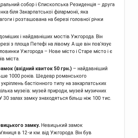
льний собор і Єпископська Резиденція – друга
ка біля Закарпатської філармонії, яка
гоги і розташована на березі головної річки
ідоміших і найдавніших мостів Ужгорода. Він
езі з площа Петефі на лівому. А ще він пов’язує
ловинки Ужгорода – Нове місто і Старе місто і є
ів міста.
амок (вхідний квиток 50 грн.)
– найдавніший
льше 1000 років. Шедевр романського
 укріплень бастіонного типу на закарпатських
кілька музеїв: музей природи, музей музичних
У 30 залах замку знаходяться більш ніж 100 тис.
евицького замку.
Невицький замок
яниця в 12-и км. від Ужгорода. Він був