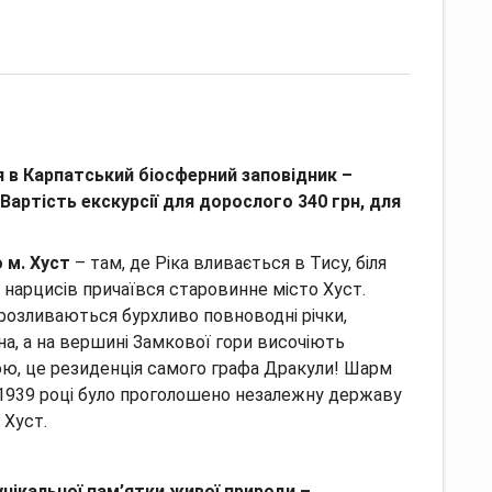
 в Карпатський біосферний заповідник –
 (Вартість екскурсії для дорослого 340 грн, для
 м. Хуст
– там, де Ріка вливається в Тису, біля
і нарцисів причаївся старовинне місто Хуст.
 розливаються бурхливо повноводні річки,
на, а на вершині Замкової гори височіють
ою, це резиденція самого графа Дракули! Шарм
в 1939 році було проголошено незалежну державу
 Хуст.
 унікальної пам’ятки живої природи –