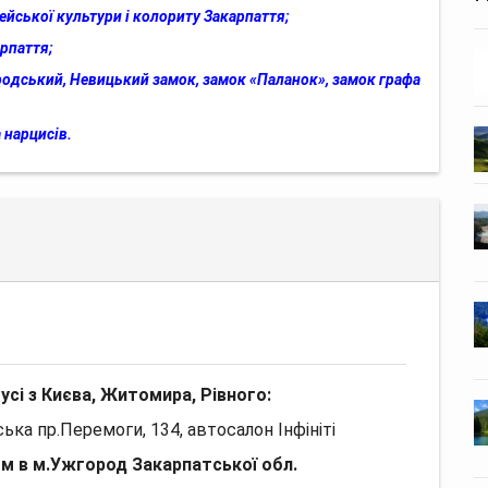
йської культури і колориту Закарпаття;
рпаття;
родський, Невицький замок, замок «Паланок», замок графа
 нарцисів.
сі з Києва, Житомира, Рівного:
ька пр.Перемоги, 134, автосалон Інфініті
м в м.Ужгород Закарпатської обл.