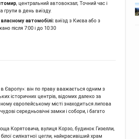
Житомир
, центральний автовокзал; Точний час і
а групи в день виїзду.
 власному автомобілі:
виїзд з Києва або з
о після 7:00 і до 10:30
 в Європу»: він по праву вважається одним з
ких історичних центрів, відомих далеко за
нному європейському місті знаходиться липова
чудові середньовічні замки і собори, і багато
площа Корятовича, вулиця Корзо, будинок Гизелли,
білої силікатної цегли, найкрасивіший храм