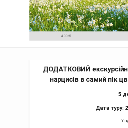
4.00
/
5
Програма
Ціна
Менеджери
Ві
ДОДАТКОВИЙ екскурсійни
нарцисів в самий пік ц
5 дн
Дата туру: 
У п