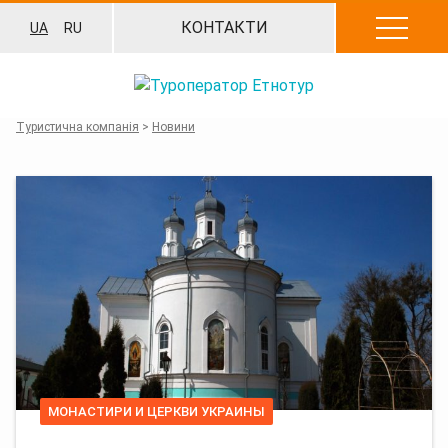
Перейти
КОНТАКТИ
UA
RU
до
вмісту
Туристична компанія
>
Новини
МОНАСТИРИ И ЦЕРКВИ УКРАИНЫ