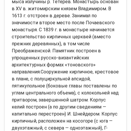
мыса излучины р. Тетерев. Монастырь основан
в XV в. житомирским князем Владимиром. В
1613 г. отстроен в дереве. Занимал по
значимости второе место после Почаевского
монастыря. С 1839 г. в монастыре начинается
строительство кирпичных церквей (вместо
прежних деревянных), в том числе
Преображенской. Памятник построен в
упрощенных русско-византийских
архитектурных формах «тоновского»
направления.Сооружение кирпичное, крестовое
в плане, с полуциркульной апсидой,
пятикупольное (боковые главы поставлены по
углам центрального объема), с колокольней над
притвором, завершенной шатром. Корпус
келий построен (а по другим сведениям —
капитально перестроен) И. Шнейдером. Корпус
кирпичный, расположен на косогоре (с юга —
двухэтажный, с севера — одноэтажный), Г-