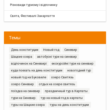
Різновиди туризму і відпочинку
Свята, Фестивалі Закарпаття
Темы
День конституции
Новый год
Синевир
Шацкие озера
автобусні тури на синевир
відпочинок на Синевирі
екскурсійні тури на синевир
куда поехать на день конституции
новогодний тур
новый год на Буковеле
озеро Свитязь
озеро Синевир
отдых на озере свитязь
поїздка на синевир
праздничный тур в Карпаты
тури на Синевир
тур на новый год в карпаты
туры на Шацкие озера
туры на день конституции