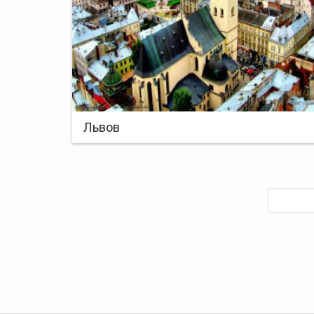
Львов
Навигация
по
Назад
записям