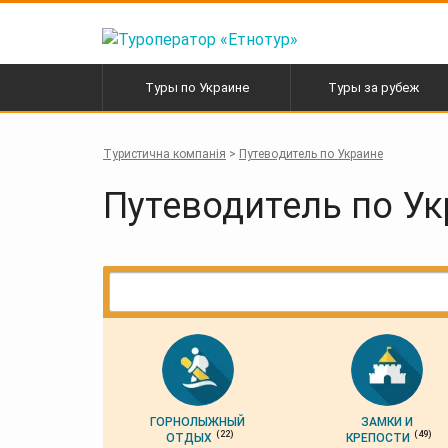
Перейти
к
содержанию
Туры по Украине
Туры за рубеж
Активные туры в Карпаты
Автобусные туры по
Европе
Туристична компанія
>
Путеводитель по Украине
Экскурсионные туры
Горнолыжные туры
Путеводитель по У
ГОРНОЛЫЖНЫЙ
ЗАМКИ И
(22)
(49)
ОТДЫХ
КРЕПОСТИ