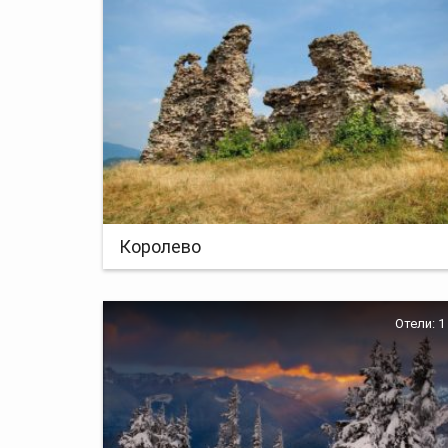
Королево
Отели: 1