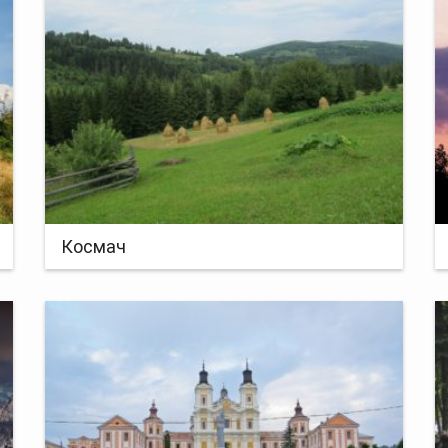
Космач