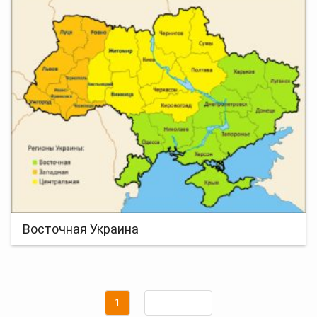
Восточная Украина
Навигация
Страница
1