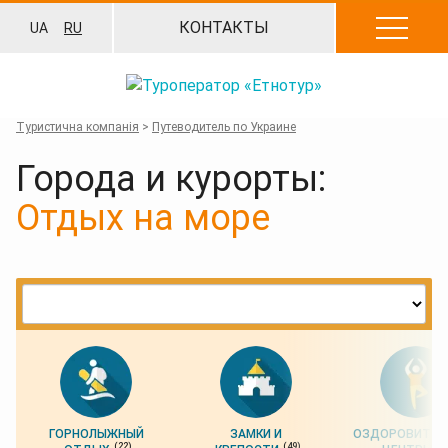
Перейти
КОНТАКТЫ
UA
RU
к
содержанию
Туристична компанія
>
Путеводитель по Украине
Города и курорты:
Отдых на море
ГОРНОЛЫЖНЫЙ
ЗАМКИ И
ОЗДОРОВИТЕЛ
(22)
(49)
(5