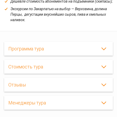
Дешевле стоимость абонементов на подъемники (скипасы);
Экскурсии по Закарпатью на выбор — Верховина, долина
Перцы, дегустации вкуснейших сыров, пива и хмельных
наливок.
Программа тура
Стоимость тура
Регулярные
Отзывы
горнолыжные
туры
в
карпаты,
Менеджеры тура
10
дней
катания,