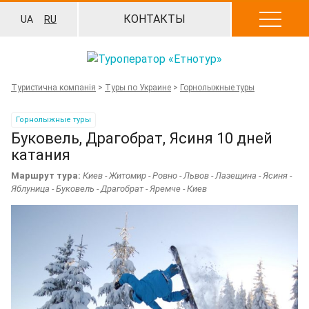
Перейти
КОНТАКТЫ
UA
RU
к
содержанию
Туристична компанія
>
Туры по Украине
>
Горнолыжные туры
Горнолыжные туры
Буковель, Драгобрат, Ясиня 10 дней
катания
Маршрут тура:
Киев - Житомир - Ровно - Львов - Лазещина - Ясиня -
Яблуница - Буковель - Драгобрат - Яремче - Киев