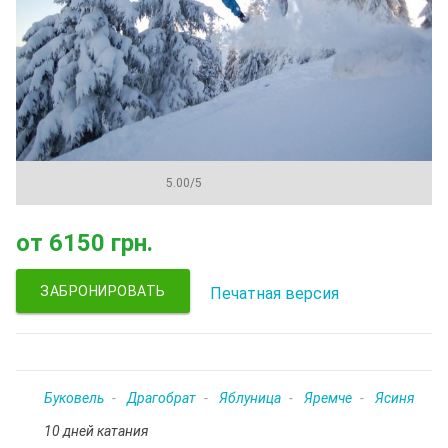
5.00
/
5
от
6150 грн.
ЗАБРОНИРОВАТЬ
Печатная версия
Буковель
Драгобрат
Яблуница
Яремче
Ясиня
10 дней катания