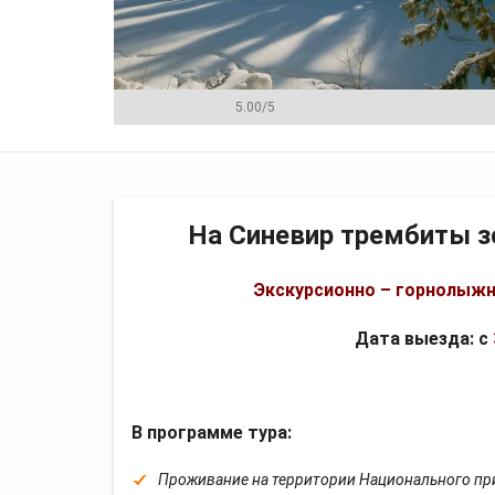
5.00
/
5
Программа
Цена
Менеджеры
На Синевир трембиты зо
Экскурсионно – горнолыжны
Дата выезда: с
В программе тура:
Проживание на территории Национального при