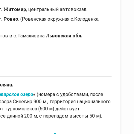
г. Житомир
, центральный автовокзал.
г. Ровно
. (Ровенская окружная с.Колоденка,
тов в с. Гамалиевка
Львовская обл.
оляна.
евирское озеро
«
(номера с удобствами, после
озера Синевир 900 м., территория национального
от туркомплекса (600 м) действует
е длиной 200 м, с перепадом высоты 50 м).