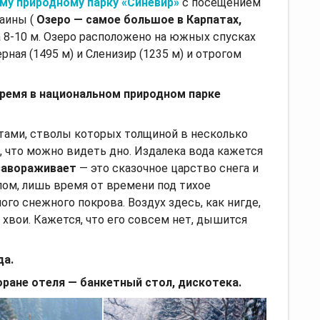
му природному парку «Синевир»
с посещением
раины (
Озеро — самое большое в Карпатах,
а 8-10 м. Озеро расположено на южных спусках
рная (1495 м) и Сленизир (1235 м) и отрогом
ремя в национальном природном парке
тами, стволы которых толщиной в несколько
я, что можно видеть дно. Издалека вода кажется
 завораживает
— это сказочное царство снега и
ом, лишь время от времени под тихое
о снежного покрова. Воздух здесь, как нигде,
хвои. Кажется, что его совсем нет, дышится
да.
оране отеля — банкетный стол, дискотека.