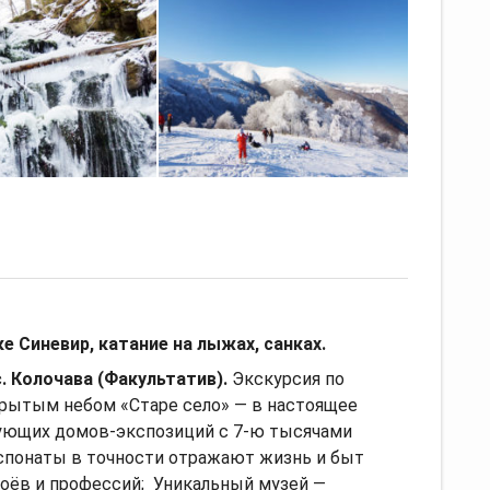
 Синевир, катание на лыжах, санках.
. Колочава (Факультатив).
Экскурсия по
крытым небом «Старе село» — в настоящее
вующих домов-экспозиций с 7-ю тысячами
спонаты в точности отражают жизнь и быт
лоёв и профессий; Уникальный музей —