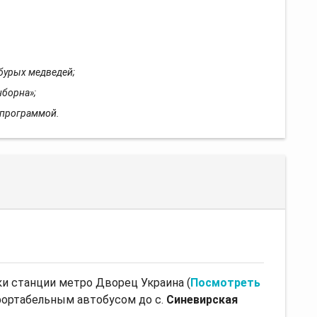
бурых медведей;
нборна»;
 программой.
и станции метро Дворец Украина (
Посмотреть
фортабельным автобусом до c.
Синевирская