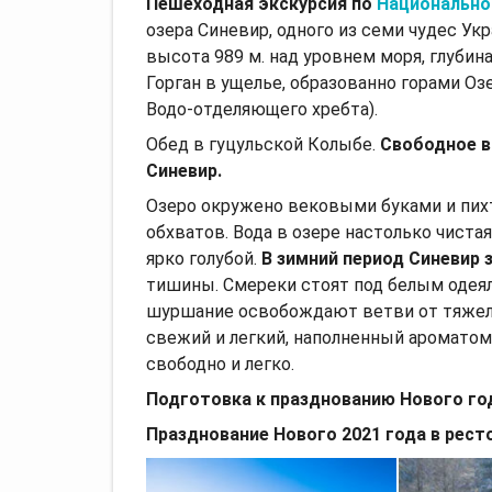
Пешеходная экскурсия по
Национально
озера Синевир, одного из семи чудес Ук
высота 989 м. над уровнем моря, глубин
Горган в ущелье, образованно горами Озе
Водо-отделяющего хребта).
Обед в гуцульской Колыбе.
Свободное в
Синевир.
Озеро окружено вековыми буками и пих
обхватов. Вода в озере настолько чиста
ярко голубой.
В зимний период Синевир
тишины. Смереки стоят под белым одеял
шуршание освобождают ветви от тяжелог
свежий и легкий, наполненный ароматом 
свободно и легко.
Подготовка к празднованию Нового го
Празднование Нового 2021 года
в рест