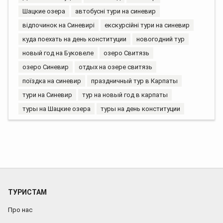
Шацкие озера
автобусні тури на синевир
відпочинок на Синевирі
екскурсійні тури на синевир
куда поехать на день конституции
новогодний тур
новый год на Буковеле
озеро Свитязь
озеро Синевир
отдых на озере свитязь
поїздка на синевир
праздничный тур в Карпаты
тури на Синевир
тур на новый год в карпаты
туры на Шацкие озера
туры на день конституции
ТУРИСТАМ
Про нас