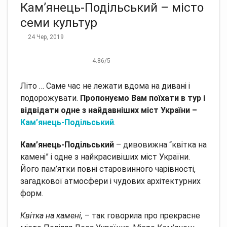
Кам’янець-Подільський – місто
семи культур
24 Чер, 2019
4.86
/
5
Літо … Саме час не лежати вдома на дивані і
подорожувати.
Пропонуємо Вам поїхати в тур і
відвідати одне з найдавніших міст України –
Кам’янець-Подільський
.
Кам’янець-Подільський
– дивовижна “квітка на
камені” і одне з найкрасивіших міст України.
Його пам’ятки повні старовинного чарівності,
загадкової атмосфери і чудових архітектурних
форм.
Квітка на камені,
– так говорила про прекрасне