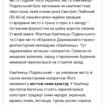
місто Поділля Леся Українка. Місто Кам’янець-
Подільський було засноване на кам’янистому
півострові, який огинає річка Смотрич. Глибокий
(50-60 м) каньйон річки надійно захищав
стародавнє місто з трьох сторін, а з заходу –
потужним форпостом на шляху ворогів служив
Старий замок. Фортеця Кам’янець-Подільського
та Старе місто об’єднані в Державний історико-
архітектурний заповідник «Кам’янець». Тут
надзвичайно затишно і колоритно. Гуляючи по
мощених вуличках, серед старовинних будинків
мимоволі переносишся на сторіччя назад.
Кам’янець-Подільський – це унікальне місто зі
своїм неповторним колоритом. Його
називають
містом семи культур
. У Кам’янці
протягом багатьох століть перепліталися
культури і традиції семи народів: українців,
вірмен, поляк, литовців, турків, росіян і євреїв.