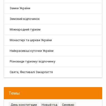
Замки України
Зимовий відпочинок
Міжнародний туризм
Монастирі та церкви України
Найкрасивіші куточки України
Різновиди туризму і відпочинку
Свята, Фестивалі Закарпаття
Темы
День конституции
Новый год
Синевир