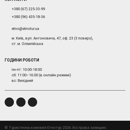
+380 (67) 225-33-99
+380 (96) 435-18-36
etno@etnotur.ua
м. Київ, вул. Антоновича, 47, оф. 23 (3 поверх),
ст. м. Олімпійська
ГОДИНИ РОБОТИ
пн-пт: 10:00-18:00
сб: 11:00–16:00 (в онлайн режимі)
вс: Вихідний
© Туристична компанія Етнотур 2026. Всі права захищені.