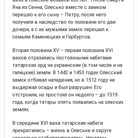
Яна из Сенна, Олесько вместе с замком
перешло к его сыну – Петру, после него
получили в наследство по половине его две
дочери, а с их мужьями замок перешел к
семьям Каменецких и Гербуртов.
Вторая половина XV – первая половина XVI
веков отразились постоянными набегами
татарских орд на украинские (в том числе и на
галицкие) земли. В 1442 и 1453 годах Олесский
замок отбивал нападения, но в 1512 году не
выдержал осады и был разрушен. Его
отстроили, но простоял он недолго – до 1519
года, когда татары опять появились на олеских
землях.
В середине XVI века татарские набеги
прекратились – жизнь в Олеське и округе
несколько стабилизировалась. Началась