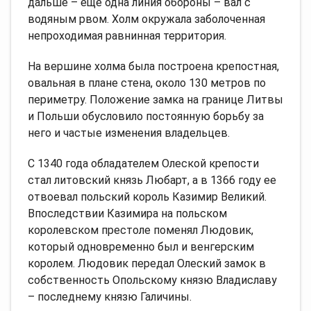
дальше – еще одна линия обороны – вал с
водяным рвом. Холм окружала заболоченная
непроходимая равнинная территория.
На вершине холма была построена крепостная,
овальная в плане стена, около 130 метров по
периметру. Положение замка на границе Литвы
и Польши обусловило постоянную борьбу за
него и частые изменения владельцев.
С 1340 года обладателем Олеской крепости
стал литовский князь Любарт, а в 1366 году ее
отвоевал польский король Казимир Великий.
Впоследствии Казимира на польском
королевском престоле поменял Людовик,
который одновременно был и венгерским
королем. Людовик передал Олеский замок в
собственность Опольскому князю Владиславу
– последнему князю Галичины.