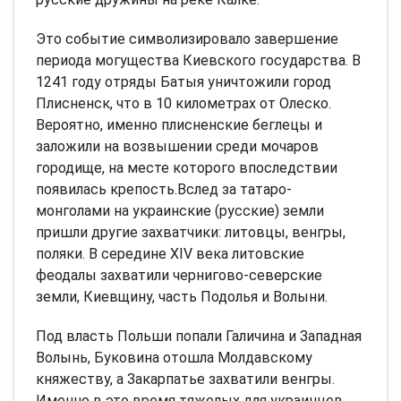
Это событие символизировало завершение
периода могущества Киевского государства. В
1241 году отряды Батыя уничтожили город
Плисненск, что в 10 километрах от Олеско.
Вероятно, именно плисненские беглецы и
заложили на возвышении среди мочаров
городище, на месте которого впоследствии
появилась крепость.Вслед за татаро-
монголами на украинские (русские) земли
пришли другие захватчики: литовцы, венгры,
поляки. В середине XIV века литовские
феодалы захватили чернигово-северские
земли, Киевщину, часть Подолья и Волыни.
Под власть Польши попали Галичина и Западная
Волынь, Буковина отошла Молдавскому
княжеству, а Закарпатье захватили венгры.
Именно в это время тяжелых для украинцев