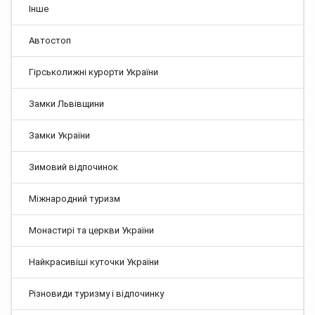
Інше
Автостоп
Гірськолижні курорти України
Замки Львівщини
Замки України
Зимовий відпочинок
Міжнародний туризм
Монастирі та церкви України
Найкрасивіші куточки України
Різновиди туризму і відпочинку