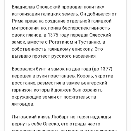
Владислав Опольский проводил политику
католизации галицких земель. Он добивался от
Рима права на создание отдельной галицкой
митрополии, но, поняв бесперспективность
своих планов, в 1375 году передал Олесский
замок, вместе с Рогатином и Тустанню, в
собственность галицкому епископу. Это
вызвало протест русского населения.
Взорвался бунт и замок на два года (до 1377)
перешел в руки повстанцев. Король, укротив
восстание, разместил в замке венгерский
гарнизон, который должен был охранять
окружающие земли от посягательств
литовцев.
Литовский князь Любарт не терял надежды
вернуть себе Олеско, его отряды часто
проверяли прочность замковых стен и уровень