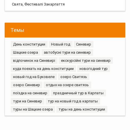
Свята, Фестивалі Закарпаття
Темы
День конституции
Новый год
Синевир
Шацкие озера
автобусні тури на синевир
відпочинок на Синевирі
екскурсійні тури на синевир
куда поехать на день конституции
новогодний тур
новый год на Буковеле
озеро Свитязь
озеро Синевир
отдых на озере свитязь
поїздка на синевир
праздничный тур в Карпаты
тури на Синевир
тур на новый год в карпаты
туры на Шацкие озера
туры на день конституции