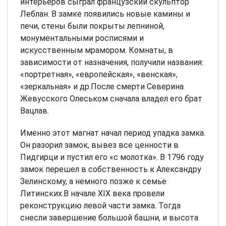
интерьеров сыграл французский скульптор
Леблан. В замке появились новые камины и
печи, стены были покрыты лепниной,
монументальными росписями и
искусственным мрамором. Комнаты, в
зависимости от назначения, получили названия:
«портретная», «европейская», «венская»,
«зеркальная» и др.После смерти Северина
Жевусского Олеськом сначала владел его брат
Вацлав.
Именно этот магнат начал период упадка замка.
Он разорил замок, вывез все ценности в
Пидгирци и пустил его «с молотка». В 1796 году
замок перешел в собственность к Александру
Зелинскому, а немного позже к семье
Литинских.В начале ХІХ века провели
реконструкцию левой части замка. Тогда
снесли завершение большой башни, и высота