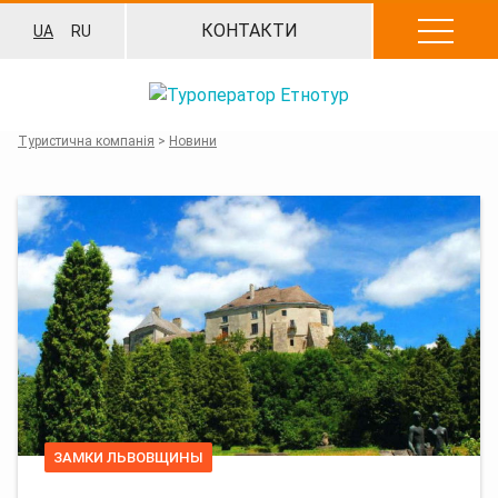
Перейти
КОНТАКТИ
UA
RU
до
вмісту
Туристична компанія
>
Новини
ЗАМКИ ЛЬВОВЩИНЫ