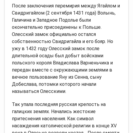
После заключения перемирия между Ягайлом и
Свидригайлом (2 сентября 1431 года) Волынь,
Галичина и Западное Подолье были
окончательно присоединены к Польше.
Олесский замок официально остался
собственностью Свидригайла и его бояр. Но
ужу в 1432 году Олесский замок после
длительной осады был добыт войсками
польского короля Владислава Варненьчика и
передан вместе с окружающими землями в
вечное пользование Яну из Сенна, сыну
Добеслава, потомки которого начали
называться Олесскими.
Так упала последняя русская крепость на
галицких землях. Начались жестокие
притеснения населения. Как символ
насаждения католической религии в конце XV
века в Олеське возвели костел… После смерти