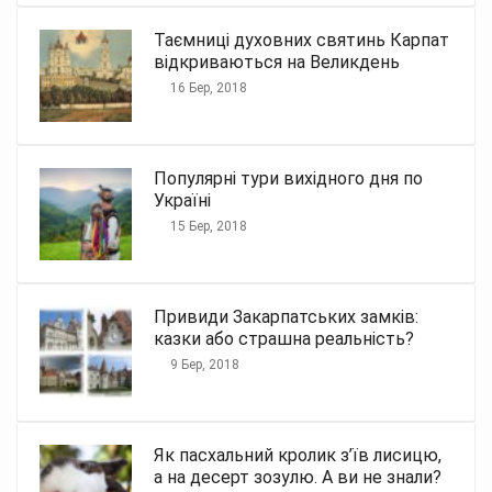
Таємниці духовних святинь Карпат
відкриваються на Великдень
16 Бер, 2018
Популярні тури вихідного дня по
Україні
15 Бер, 2018
Привиди Закарпатських замків:
казки або страшна реальність?
9 Бер, 2018
Як пасхальний кролик з’їв лисицю,
а на десерт зозулю. А ви не знали?