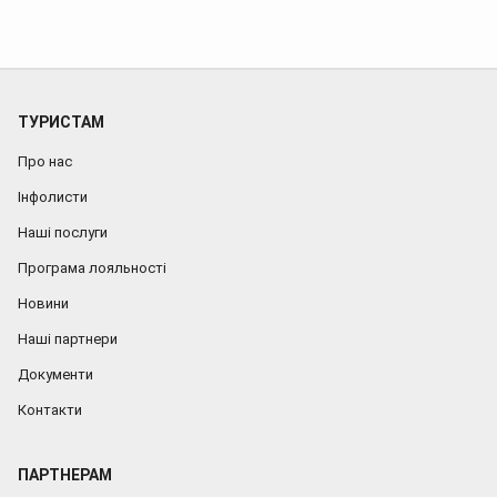
в
Хотин,
Джуринський
водоспад
на
День
ТУРИСТАМ
Конституції
...
Про нас
Інфолисти
Наші послуги
Програма лояльності
Новини
Наші партнери
Документи
Контакти
ПАРТНЕРАМ