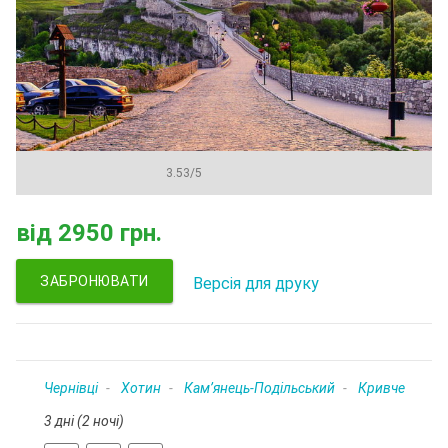
3.53
/
5
від
2950 грн.
ЗАБРОНЮВАТИ
Версія для друку
Чернівці
Хотин
Кам’янець-Подільський
Кривче
3 дні (2 ночі)