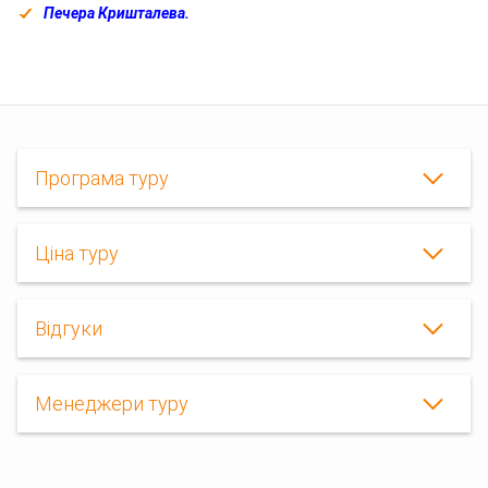
Печера Кришталева.
Програма туру
Ціна туру
Кам'янець-
Відгуки
Подільський
на
День
Конституції,
Менеджери туру
печера
Кришталева,
святковий
тур,
Екскурсія