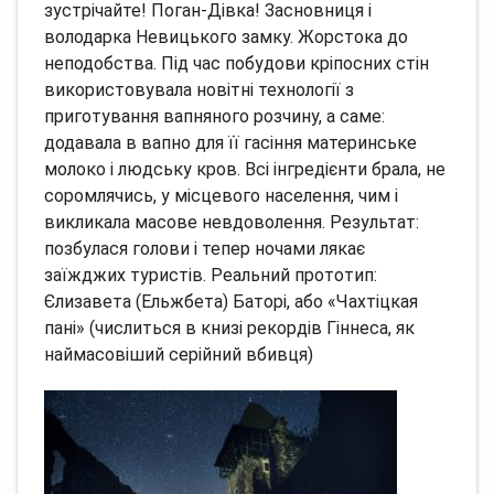
зустрічайте!
Поган-Дівка!
Засновниця і
володарка Невицького замку.
Жорстока до
неподобства.
Під час побудови кріпосних стін
використовувала новітні технології з
приготування вапняного розчину, а саме:
додавала в вапно для її гасіння материнське
молоко і людську кров.
Всі інгредієнти брала, не
соромлячись, у місцевого населення, чим і
викликала масове невдоволення.
Результат:
позбулася голови і тепер ночами лякає
заїжджих туристів.
Реальний прототип:
Єлизавета (Ельжбета) Баторі, або «Чахтіцкая
пані» (числиться в книзі рекордів Гіннеса, як
наймасовіший серійний вбивця)