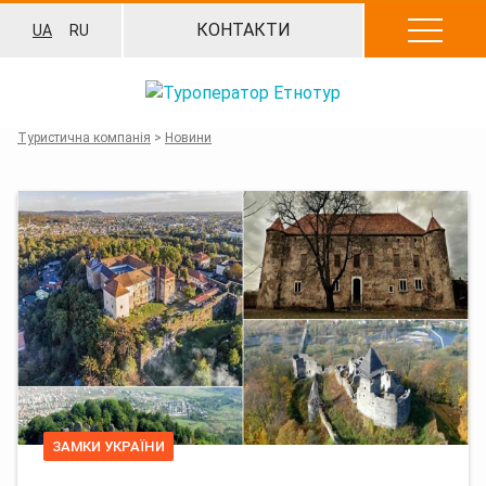
Перейти
КОНТАКТИ
UA
RU
до
вмісту
Туристична компанія
>
Новини
ЗАМКИ УКРАЇНИ