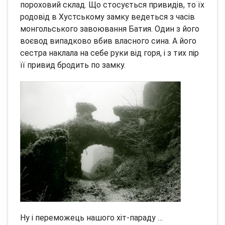
пороховий склад.
Що стосується привидів, то їх
родовід в Хустському замку ведеться з часів
монгольського завоювання Батия.
Один з його
воєвод випадково вбив власного сина.
А його
сестра наклала на себе руки від горя, і з тих пір
її привид бродить по замку.
Ну і переможець нашого хіт-параду …