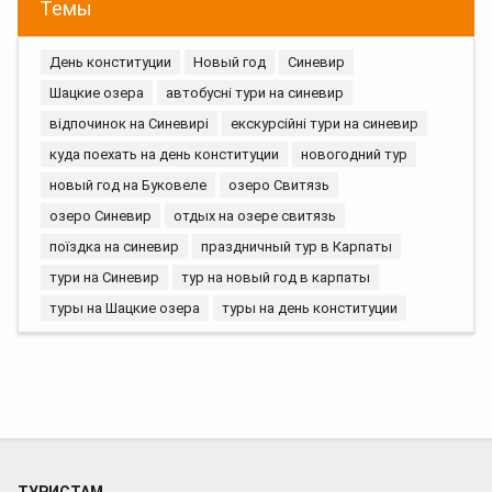
Темы
День конституции
Новый год
Синевир
Шацкие озера
автобусні тури на синевир
відпочинок на Синевирі
екскурсійні тури на синевир
куда поехать на день конституции
новогодний тур
новый год на Буковеле
озеро Свитязь
озеро Синевир
отдых на озере свитязь
поїздка на синевир
праздничный тур в Карпаты
тури на Синевир
тур на новый год в карпаты
туры на Шацкие озера
туры на день конституции