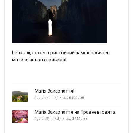
І взагалі, кожен пристойний замок повинен
мати власного привида!
Магія Закарпаття!
5 днів (4 ночі)
від 6600 грн.
Магія Закарпаття на Травневі свята.
6 днів (5 ночей)
від 3150 грн.