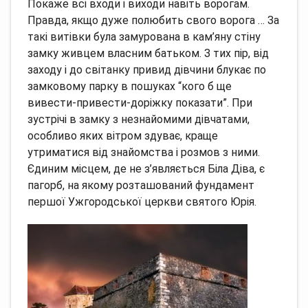
Покаже всі входи і виходи навіть ворогам.
Правда, якщо дуже полюбить свого ворога … За
такі витівки була замурована в кам’яну стіну
замку живцем власним батьком.
З тих пір, від
заходу і до світанку привид дівчини блукає по
замковому парку в пошуках “кого б ще
вивести-привести-доріжку показати”.
При
зустрічі в замку з незнайомими дівчатами,
особливо яких вітром здуває, краще
утриматися від знайомства і розмов з ними.
Єдиним місцем, де не з’являється Біла Діва, є
пагорб, на якому розташований фундамент
першої Ужгородської церкви святого Юрія.