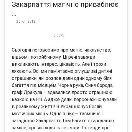
Закарпаття магічно приваблює
…
2 Лют, 2018
0.00
/
5
Сьогодні поговоримо про магію, чаклунство,
відьом і потойбічному.
Ці речі завжди
викликають інтерес, цікавість.
Але і трохи
лякають.
Всі ми пам’ятаємо оглушливі дитячі
страшилки, які розповідали один одному біля
багаття під місяцем.
Чорна рука, Синя борода,
граф Дракула – здавалися просто страшною
казкою на ніч.
А адже деякі персонажі існували
в реальному житті!
В Україні існує безліч
містичних місць.
Одне з них – таємниче і
загадкове Закарпатті.
Там багато стародавніх
замків, про які ходять легенди.
Легенди про