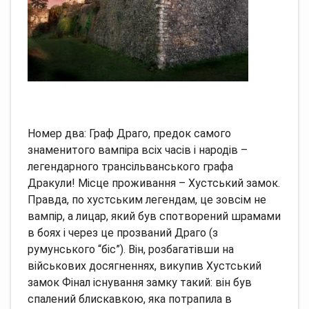
Номер два: Граф Драго, предок самого
знаменитого вампіра всіх часів і народів –
легендарного трансільванського графа
Дракули!
Місце проживання – Хустський замок.
Правда, по хустським легендам, це зовсім не
вампір, а лицар, який був спотворений шрамами
в боях і через це прозваний Драго (з
румунського “біс”).
Він, розбагатівши на
військових досягненнях, викупив Хустський
замок Фінал існування замку такий: він був
спалений блискавкою, яка потрапила в