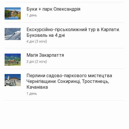
Корпоратив
в
Буки + парк Олександрія
Хотині
1 день
...
Екскурсійно-гірськолижний тур в Карпати.
Буковель на 4 дні
4 дні (3 ночі)
Магія Закарпаття
3 дні (2 ночі)
Перлини садово-паркового мистецтва
Чернігівщини: Сокиринці, Тростянець,
Качанівка
1 день