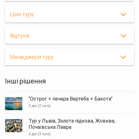
Ціна туру
Корпоративний
Відгуки
автобусний
тур
по
Україні,
Менеджери туру
корпоративний
тур
"Чарівний
Кам'янець-
Інші рішення
Подільський
+
Хотин,
Чернівці!",
“Острог + печера Вертеба + Бакота”
Корпоратив
3 дні (2 ночі)
в
Кам'янець-
Подільському,
Тур у Львів, Золота підкова, Жовква,
Корпоратив
Почаївська Лавра
в
4 дні (3 ночі)
Чернівцях,