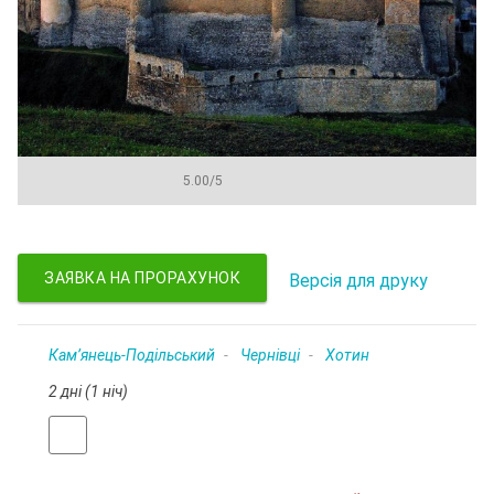
5.00
/
5
ЗАЯВКА НА ПРОРАХУНОК
Версія для друку
Кам’янець-Подільський
Чернівці
Хотин
2 дні (1 ніч)