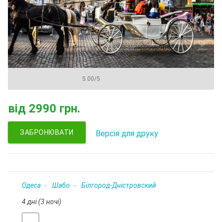
5.00
/
5
від
2990 грн.
ЗАБРОНЮВАТИ
Версія для друку
Одеса
Шабо
Білгород-Дністровский
4 дні (3 ночі)