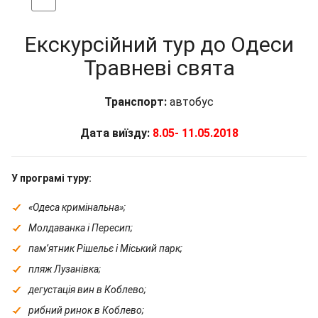
Екскурсійний тур до Одеси
Травневі свята
Транспорт:
автобус
Дата виїзду:
8.05- 11.05.2018
У програмі туру:
«Одеса кримінальна»;
Молдаванка і Пересип;
пам’ятник Рішельє і Міський парк;
пляж Лузанівка;
дегустація вин в Коблево;
рибний ринок в Коблево;