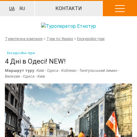
Перейти
КОНТАКТИ
UA
RU
до
вмісту
Туристична компанія
>
Тури по Україні
>
Екскурсійні тури
Екскурсійні тури
4 Дні в Одесі! NEW!
Маршрут туру:
Київ - Одеса - Коблево - Тилігульський лиман -
Вилкове - Одеса - Київ