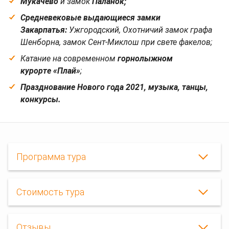
Мукачево
и замок
Паланок;
Средневековые выдающиеся замки
Закарпатья:
Ужгородский, Охотничий замок графа
Шенборна, замок Сент-Миклош при свете факелов;
Катание на современном
горнолыжном
курорте «Плай»
;
Празднование Нового года 2021, музыка, танцы,
конкурсы.
Программа тура
Стоимость тура
Новогодние
Отзывы
туры