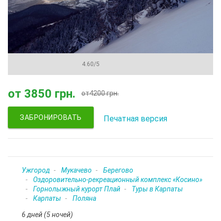
4.60
/
5
от
3850 грн.
от
4200 грн.
ЗАБРОНИРОВАТЬ
Печатная версия
Ужгород
Мукачево
Берегово
Оздоровительно-рекреационный комплекс «Косино»
Горнолыжный курорт Плай
Туры в Карпаты
Карпаты
Поляна
6 дней (5 ночей)