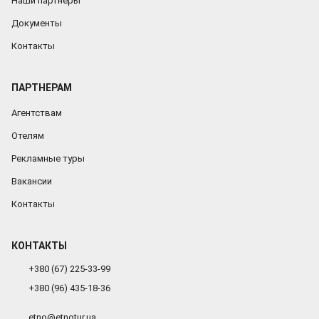
Наши партнеры
год
Документы
Украина,
автобус
Контакты
Карпаты
2021,
новый
ПАРТНЕРАМ
год
в
Агентствам
Карпатах
встретить,
Отелям
новый
год
Рекламные туры
2021,
магия
Вакансии
Закарпатья
новый
Контакты
год,
новогодняя
магия
КОНТАКТЫ
Закарпатья
+380 (67) 225-33-99
+380 (96) 435-18-36
etno@etnotur.ua