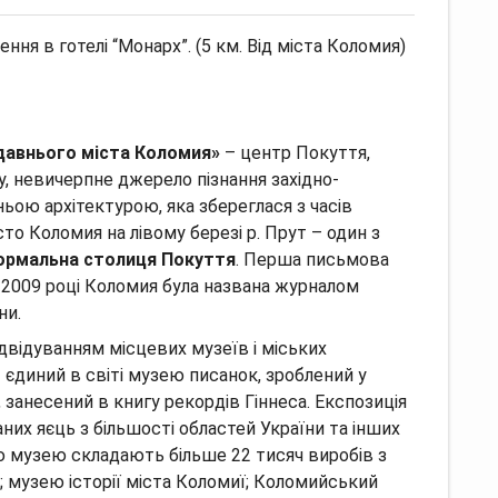
ення в готелі “Монарх”.
(5 км. Від міста Коломия)
одавнього міста Коломия»
– центр Покуття,
у, невичерпне джерело пізнання західно-
жньою архітектурою, яка збереглася з часів
то Коломия на лівому березі р.
Прут – один з
рмальна столиця Покуття
.
Перша письмова
 2009 році Коломия була названа журналом
ни.
відвідуванням місцевих музеїв і міських
 єдиний в світі музею писанок, зроблений у
 занесений в книгу рекордів Гіннеса.
Експозиція
них яєць з більшості областей України та інших
 музею складають більше 22 тисяч виробів з
;
музею історії міста Коломиї;
Коломийський