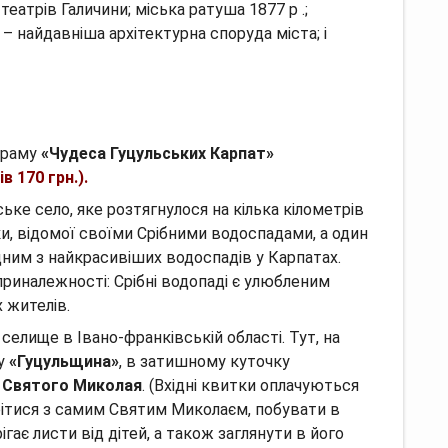
театрів Галичини;
міська ратуша 1877 р .;
 – найдавніша архітектурна споруда міста;
і
граму
«Чудеса Гуцульських Карпат»
в 170 грн.).
ке село, яке розтягнулося на кілька кілометрів
ьки, відомої своїми Срібними водоспадами, а один
ним з найкрасивіших водоспадів у Карпатах.
риналежності: Срібні водопаді є улюбленим
 жителів.
елище в Івано-франківській області. Тут, на
ку
«Гуцульщина»
, в затишному куточку
 Святого Миколая
. (Вхідні квитки оплачуються
рітися з самим Святим Миколаєм, побувати в
рігає листи від дітей, а також заглянути в його