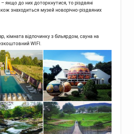
 – якщо до них доторкнутися, то різдвяні
також знаходиться музей новорічно-різдвяних
р, кімната відпочинку з більярдом, сауна на
езкоштовний WIFI.