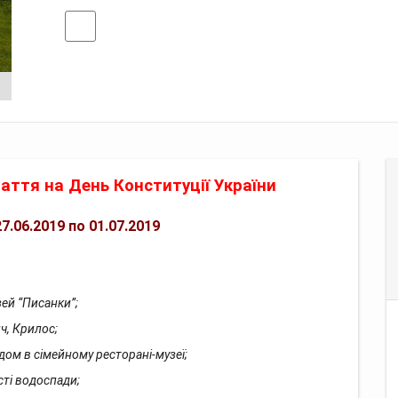
дгуки
паття на
День Конституції України
7.06.2019 по 01.07.2019
ей “Писанки”;
ч, Крилос;
дом в сімейному ресторані-музеї;
ті водоспади;