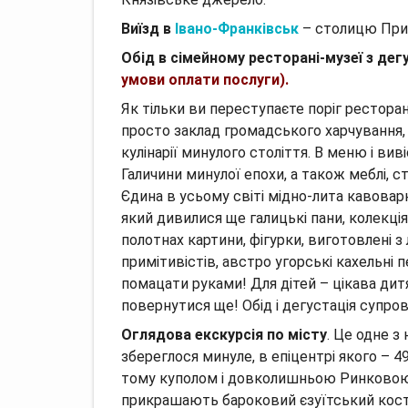
Виїзд в
Івано-Франківськ
–
столицю При
Обід в сімейному ресторані-музеї з де
умови оплати послуги).
Як тільки ви переступаєте поріг ресторан
просто заклад громадського харчування, 
кулінарії минулого століття.
В меню і вив
Галичини минулої епохи, а також меблі, ст
Єдина в усьому світі мідно-лита кавовар
який дивилися ще галицькі пани, колекція
полотнах картини, фігурки, виготовлені з
примітивістів, австро
угорські кахельні п
помацати руками!
Для дітей – цікава дит
повернутися ще!
Обід і дегустація супр
Оглядова екскурсія по місту
.
Це одне з 
збереглося минуле, в епіцентрі якого – 
тому куполом і довколишньою Ринково
прикрашають бароковий єзуїтський костел