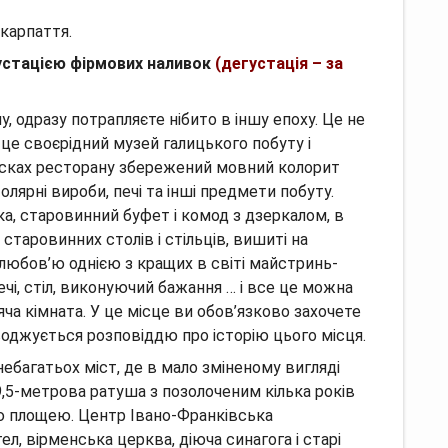
карпаття.
густацією фірмових наливок
(дегустація – за
у, одразу потрапляєте нібито в іншу епоху.
Це не
це своєрідний музей галицького побуту і
ісках ресторану збережений мовний колорит
олярні вироби, печі та інші предмети побуту.
ка, старовинний буфет і комод з дзеркалом, в
 старовинних столів і стільців, вишиті на
 любов’ю однією з кращих в світі майстринь-
ечі, стіл, виконуючий бажання … і все це можна
яча кімната.
У це місце ви обов’язково захочете
оводжується розповіддю про історію цього місця.
небагатьох міст, де в мало зміненому вигляді
49,5-метрова ратуша з позолоченим кілька років
ю площею.
Центр Івано-Франківська
, вірменська церква, діюча синагога і старі