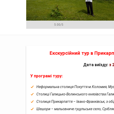
5.00
/
5
Програма
Ціна
Менеджери
Ві
Екскурсійний тур в Прикар
Дата виїзду:
з
2
У програмі туру:
Неформальна столиця Покуття м.Коломия, Муз
Столиці Галицько-Волинського князівства Гали
Столиця Прикарпаття – Івано-Франківськ, з обі
Шешори – мальовниче гуцульське село, Срібляс