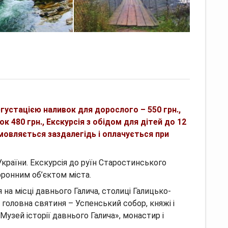
егустацією наливок для дорослого – 550 грн.,
ок 480 грн., Екскурсія з обідом для дітей до 12
мовляється заздалегідь і оплачується при
України.
Екскурсія до руїн Старостинського
ронним об’єктом міста.
 на місці давнього Галича, столиці Галицько-
 головна святиня – Успенський собор, княжі і
Музей історії давнього Галича», монастир і