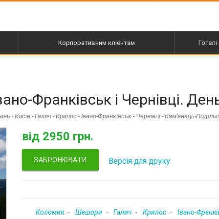
Корпоративним кліентам
Готелі 
пі
ано-Франківськ і Чернівці. День
нь - Косів - Галич - Крилос - Івано-Франківськ - Чернівці - Кам'янець-Поділь
від
2950 грн.
ЗАБРОНЮВАТИ
Версія для друку
Коломия
Шешори
Галич
Крилос
Івано-Франкі