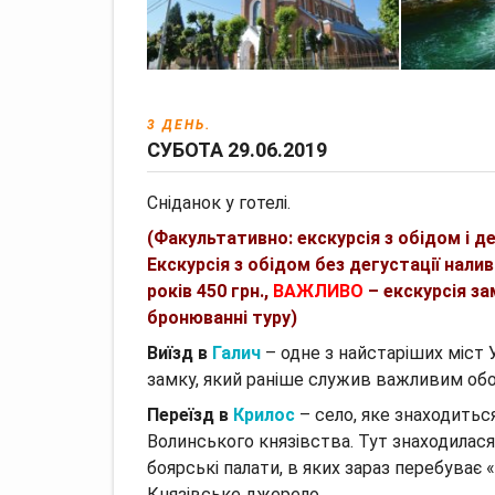
3 ДЕНЬ.
СУБОТА 29.06.2019
Сніданок у готелі.
(Факультативно: екскурсія з обідом і д
Екскурсія з обідом без дегустації налив
років 450 грн.,
ВАЖЛИВО
– екскурсія за
бронюванні туру)
Виїзд в
Галич
–
одне з найстаріших міст 
замку, який раніше служив важливим обо
Переїзд в
Крилос
– с
ело, яке знаходиться
Волинського князівства.
Тут знаходилася
боярські палати, в яких зараз перебуває «
Князівське джерело.