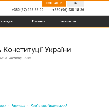
КОНТАКТИ
UA
+380 (67) 225-33-99
+380 (96) 435-18-36
і котеджі
Путівник
Інфолисти
 Конституції України
ський - Житомир - Київ
вськ
Чернівці
Кам’янець-Подільський