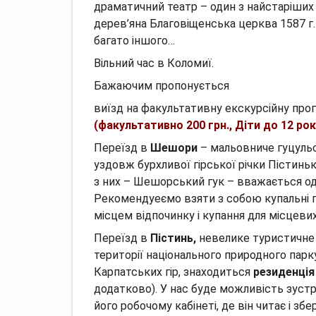
драматичний театр – один з найстаріших 
дерев’яна Благовіщенська церква 1587 г.
багато іншого…
Вільний час в Коломиї.
Бажаючим пропонується
виїзд на факультативну екскурсійну про
(факультативно 200 грн., Діти до 12 рокі
Переїзд в
Шешори
– мальовниче гуцульсь
уздовж бурхливої ​​гірської річки Пістин
з них – Шешорський гук – вважається од
Рекомендуеємо взяти з собою купальні п
місцем відпочинку і купання для місцевих
Переїзд в
Пістинь,
невелике туристичне с
території національного природного пар
Карпатських гір, знаходиться
резиденція
додатково). У нас буде можливість зуст
його робочому кабінеті, де він читає і збе