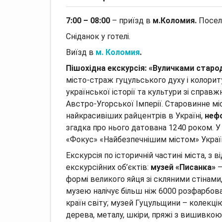
7:00 – 08:00
– приїзд в
м.Коломия.
Посел
Сніданок у готелі.
Виїзд в
м. Коломия
.
Пішохідна екскурсія: «Вуличками стар
місто-страж гуцульського духу і колорит
української історії та культури зі справ
Австро-Угорської Імперії.
Старовинне міс
найкрасивіших райцентрів в Україні,
нефо
згадка про нього датована 1240 роком.
У
«Фокус» «Найбезпечнішим містом» Украї
Екскурсія по історичній частині міста, з 
екскурсійних об’єктів:
музей «Писанка»
–
формі великого яйця зі скляними стінами,
музею налічує більш ніж 6000 розфарбова
країн світу;
музей Гуцульщини – колекцію
дерева, металу, шкіри, пряжі з вишивкою