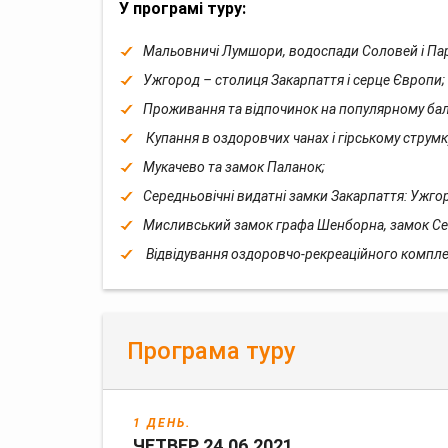
У програмі туру:
Мальовничі Лумшори, водоспади Соловей і Па
Ужгород – столиця Закарпаття і серце Європи;
Проживання та відпочинок на популярному бал
Купання в оздоровчих чанах і гірському струмк
Мукачево та замок Паланок;
Середньовічні видатні замки Закарпаття: Ужго
Мисливський замок графа Шенборна, замок Се
Відвідування оздоровчо-рекреаційного компле
Програма туру
1 ДЕНЬ.
ЧЕТВЕР 24.06.2021