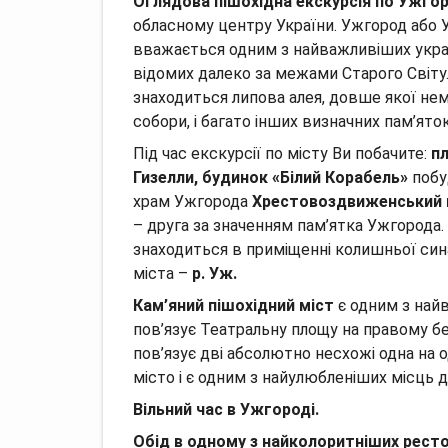
Оглядова пішохідна екскурсія по Ужго
обласному центру України.
Ужгород або У
вважається одним з найважливіших украї
відомих далеко за межами Старого Світу
знаходиться липова алея, довше якої нема
собори, і багато інших визначних пам’яток
Під час екскурсії по місту Ви побачите:
п
Гизелли, будинок «Білий Корабель»
побуд
храм Ужгорода
Хрестовоздвиженський 
– друга за значенням пам’ятка Ужгорода.
знаходиться в приміщенні колишньої сина
міста –
р.
Уж.
Кам’яний пішохідний міст
є одним з най
пов’язує Театральну площу на правому бе
пов’язує дві абсолютно несхожі одна на 
місто і є одним з найулюбленіших місць д
Вільний час в Ужгороді.
Обід в одному з найколоритніших ресто