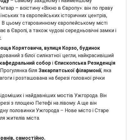
роду
– самому західному і найменшому
нгвар – воістину «Вікно в Європу»: він по праву
нських та європейських історичних центрів,
.
В цьому старовинному європейському місті
є в Європі, а також чудові середньовічні замки і
.
лоща Корятовича, вулиця Корзо, будинок
ований з білої силікатної цегли, найкрасивіший
кафедральний собор
і
Єпископська Резиденція
Прогулянка біля
Закарпатської філармонії
, яка
гоги і розташована на березі головної річки
відоміших і найдавніших мостів Ужгорода.
Він
резі з площею Петефі на лівому.
А ще він
одну половинки Ужгорода – Нове місто і Старе
ля жителів міста.
ранів, самостійно.