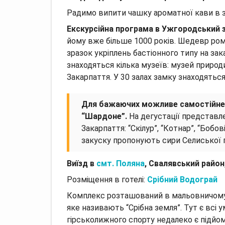
Радимо випити чашку ароматної кави в з
Екскурсійна програма в Ужгородський 
йому вже більше 1000 років.
Шедевр рома
зразок укріплень бастіонного типу на за
знаходяться кілька музеїв: музей природ
Закарпаття.
У 30 залах замку знаходяться
Для бажаючих можливе самостійне 
“Шардоне”.
На дегустації представл
Закарпаття: “Скілур”, “Котнар”, “Бобов
закуску пропонують сири Селиської 
Виїзд в
смт.
Поляна
, Свалявський район
Розміщення в готелі:
Срібний Водограй
Комплекс розташований в мальовничому,
яке називають “Срібна земля”.
Тут є всі 
гірськолижного спорту недалеко є підйом