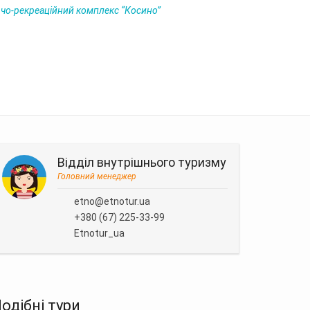
чо-рекреаційний комплекс “Косино”
Відділ внутрішнього туризму
Головний менеджер
etno@etnotur.ua
+380 (67) 225-33-99
Etnotur_ua
одібні тури