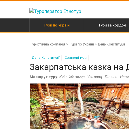
Перейти
до
вмісту
Тури по Україні
Тури за кордон
Активні тури в Карпати
Автобусні тури по Евро
Туристична компанія
>
Тури по Україні
>
День Конституції
Екскурсійні тури
Гірськолижні тури
День Конституції
Святкові тури
Закарпатська казка на 
Маршрут туру:
Київ - Житомир - Ужгород - Поляна - Неви