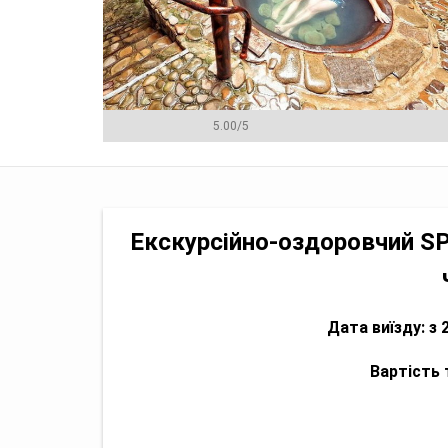
5.00
/
5
Програма
Ціна
Менеджери
Ві
Екскурсійно-оздоровчий SP
Дата виїзду: з
2
Вартість т