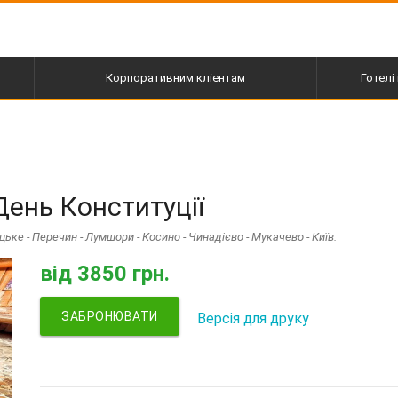
Корпоративним кліентам
Готелі 
пі
День Конституції
цьке - Перечин - Лумшори - Косино - Чинадієво - Мукачево - Київ.
від
3850 грн.
ЗАБРОНЮВАТИ
Версія для друку