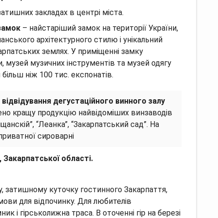
атишних закладах в центрі міста.
замок
– найстаріший замок на території України,
нського архітектурного стилю і унікальний
карпатських землях.
У приміщенні замку
и, музей музичних інструментів та музей одягу
 більш ніж 100 тис. експонатів.
відвідування дегустаційного винного залу
ено кращу продукцію найвідоміших винзаводів
іщанскій”, “Леанка”, “Закарпатський сад”.
На
приватної сироварні
, Закарпатської області.
 затишному куточку гостинного Закарпаття,
умови для відпочинку.
Для любителів
ник і гірськолижна траса.
В оточенні гір на березі