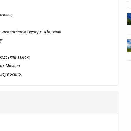
ртизан;
ьнеологічному курорті «Поляна»
у;
родський замок;
нт-Міклош;
ксу Косино.