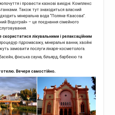
почуття і провести казкові вихідні.
Комплекс
ьтанками.
Також тут знаходиться власний
адходить мінеральна вода “Поляна-Квасова”.
ний Водограй» – це поєднання сімейного
слуговування.
е скористатися лікувальними і релаксаційним
процедур гідромасажу, мінеральні ванни, хвойні
ожуть замовити послуги лікаря-косметолога.
басейн, фінська сауна, більярд, барбекю та
 готелю.
Вечеря самостійно.