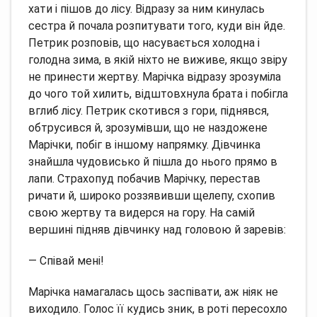
хати і пішов до лісу. Відразу за ним кинулась
сестра й почала розпитувати того, куди він йде.
Петрик розповів, що насувається холодна і
голодна зима, в якій ніхто не виживе, якщо звіру
не принести жертву. Марічка відразу зрозуміла
до чого той хилить, відштовхнула брата і побігла
вглиб лісу. Петрик скотився з гори, піднявся,
обтрусився й, зрозумівши, що не наздожене
Марічки, побіг в іншому напрямку. Дівчинка
знайшла чудовисько й пішла до нього прямо в
лапи. Страхопуд побачив Марічку, перестав
ричати й, широко роззявивши щелепу, схопив
свою жертву та видерся на гору. На самій
вершині підняв дівчинку над головою й заревів:
— Співай мені!
Марічка намагалась щось заспівати, аж ніяк не
виходило. Голос її кудись зник, в роті пересохло