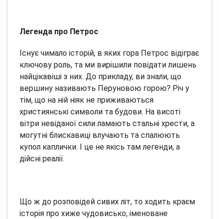
Легенда про Петрос
Існує чимало історій, в яких гора Петрос відіграє
ключову роль, та ми вирішили повідати лишень
найцікавіші з них. До прикладу, ви знали, що
вершину називають Перуновою горою? Річ у
тім, що на ній ніяк не приживаються
християнські символи та будови. На висоті
вітри невіданої сили ламають стальні хрести, а
могутні блискавиці влучають та спалюють
купол каплички. І це не якісь там легенди, а
дійсні реалії.
Що ж до розповідей сивих літ, то ходить краєм
історія про хиже чудовисько, іменоване