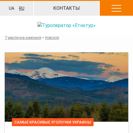
Перейти
КОНТАКТЫ
UA
RU
к
содержанию
Туристична компанія
>
Новости
САМЫЕ КРАСИВЫЕ УГОЛОЧКИ УКРАИНЫ