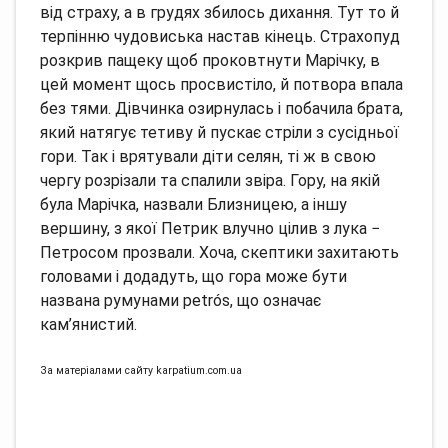
від страху, а в грудях збилось дихання. Тут то й
терпінню чудовиська настав кінець. Страхопуд
розкрив пащеку щоб проковтнути Марічку, в
цей момент щось просвистіло, й потвора впала
без тями. Дівчинка озирнулась і побачила брата,
який натягує тетиву й пускає стріли з сусідньої
гори. Так і врятували діти селян, ті ж в свою
чергу розрізали та спалили звіра. Гору, на якій
була Марічка, назвали Близницею, а іншу
вершину, з якої Петрик влучно цілив з лука −
Петросом прозвали. Хоча, скептики захитають
головами і додадуть, що гора може бути
названа румунами petrós, що означає
кам’янистий.
За матеріалами сайту karpatium.com.ua