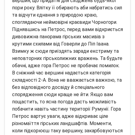
вершин, що придатні для сходжень будь-якої
пори року. Влітку її обирають аби набратись сил
та відчути єднання з природою краю,
споглядаючи неймовірні краєвиди Чорногори.
Піднявшись на Петрос, перед вами відкриється
дивовижна панорама гірських масивів з
крутими схилами від Говерли до Піп Івана.
Взимку ж сюди приїздять заради екстриму та
неповторних гірськолижних вражень. Та будьте
обачні, адже гора Петрос не пробачає помилок.
В сніжний час вершині надається категорія
складності 2-А. Вона не вважається важкою, та
без відповідного досвіду й спеціального
спорядження сюди краще не йти. Якщо вам
пощастить, то ясна погода дасть можливість
побачити навіть частину території Румунії. Гора
Петрос вартує уваги, адже відкриває ціле
різномаїття гірських ландшафтів. Моменти,
коли підкорюєш таку вершину, закарбовуються