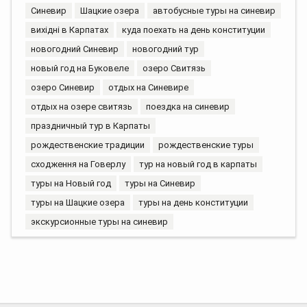
Синевир
Шацкие озера
автобусные туры на синевир
вихідні в Карпатах
куда поехать на день конституции
новогодний Синевир
новогодний тур
новый год на Буковеле
озеро Свитязь
озеро Синевир
отдых на Синевире
отдых на озере свитязь
поездка на синевир
праздничный тур в Карпаты
рождественские традиции
рождественские туры
сходження на Говерлу
тур на новый год в карпаты
туры на Новый год
туры на Синевир
туры на Шацкие озера
туры на день конституции
экскурсионные туры на синевир