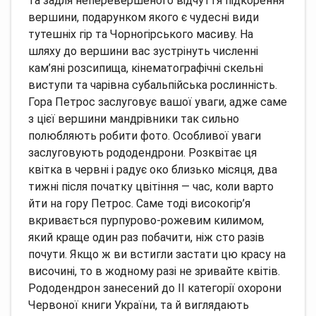
та задля неперевершеного відчуття підкорення
вершини, подарунком якого є чудесні види
тутешніх гір та Чорногірського масиву. На
шляху до вершини вас зустрінуть численні
кам’яні розсипища, кінематографічні скельні
виступи та чарівна субальпійська рослинність.
Гора Петрос заслуговує вашої уваги, адже саме
з цієї вершини мандрівники так сильно
полюбляють робити фото. Особливої уваги
заслуговують рододендрони. Розквітає ця
квітка в червні і радує око близько місяця, два
тижні після початку цвітіння — час, коли варто
йти на гору Петрос. Саме тоді високогір’я
вкривається пурпурово-рожевим килимом,
який краще один раз побачити, ніж сто разів
почути. Якщо ж ви встигли застати цю красу на
височині, то в жодному разі не зривайте квітів.
Рододендрон занесений до ІІ категорії охорони
Червоної книги України, та й виглядають