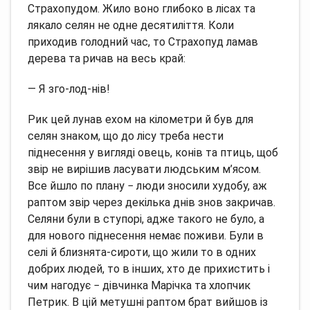
Страхопудом. Жило воно глибоко в лісах та
лякало селян не одне десятиліття. Коли
приходив голодний час, то Страхопуд ламав
дерева та ричав на весь край:
— Я зго-лод-нів!
Рик цей лунав ехом на кілометри й був для
селян знаком, що до лісу треба нести
піднесення у вигляді овець, конів та птиць, щоб
звір не вирішив ласувати людським м’ясом.
Все йшло по плану − люди зносили худобу, аж
раптом звір через декілька днів знов закричав.
Селяни були в ступорі, адже такого не було, а
для нового піднесення немає поживи. Були в
селі й близнята-сироти, що жили то в одних
добрих людей, то в інших, хто де прихистить і
чим нагодує − дівчинка Марічка та хлопчик
Петрик. В цій метушні раптом брат вийшов із