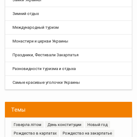
Зимний отдых
Международный туризм
Монастири и церкви Украины
Праздники, Фестивали Закарпатья
Разновидности туризма и отдыха
Самые красивые уголочки Украины
Темы
Говерла літом
День конституции
Новый год
Рождество в карпатах
Рождество на закарпатье