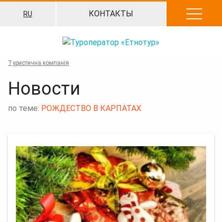
Перейти
КОНТАКТЫ
RU
к
содержанию
Туристична компанія
Новости
по теме:
РОЖДЕСТВО В КАРПАТАХ