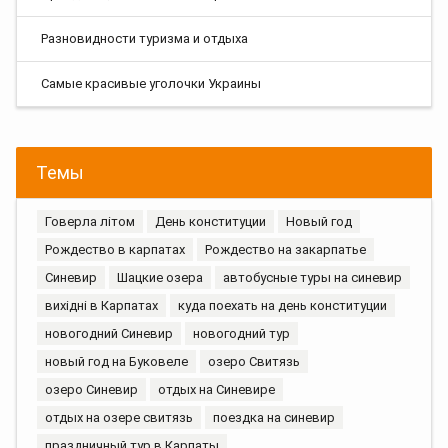
Разновидности туризма и отдыха
Самые красивые уголочки Украины
Темы
Говерла літом
День конституции
Новый год
Рождество в карпатах
Рождество на закарпатье
Синевир
Шацкие озера
автобусные туры на синевир
вихідні в Карпатах
куда поехать на день конституции
новогодний Синевир
новогодний тур
новый год на Буковеле
озеро Свитязь
озеро Синевир
отдых на Синевире
отдых на озере свитязь
поездка на синевир
праздничный тур в Карпаты