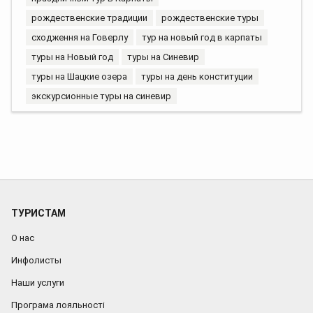
рождественские традиции
рождественские туры
сходження на Говерлу
тур на новый год в карпаты
туры на Новый год
туры на Синевир
туры на Шацкие озера
туры на день конституции
экскурсионные туры на синевир
ТУРИСТАМ
О нас
Инфолисты
Наши услуги
Програма лояльності