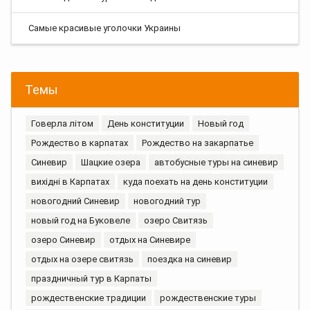
Самые красивые уголочки Украины
Темы
Говерла літом
День конституции
Новый год
Рождество в карпатах
Рождество на закарпатье
Синевир
Шацкие озера
автобусные туры на синевир
вихідні в Карпатах
куда поехать на день конституции
новогодний Синевир
новогодний тур
новый год на Буковеле
озеро Свитязь
озеро Синевир
отдых на Синевире
отдых на озере свитязь
поездка на синевир
праздничный тур в Карпаты
рождественские традиции
рождественские туры