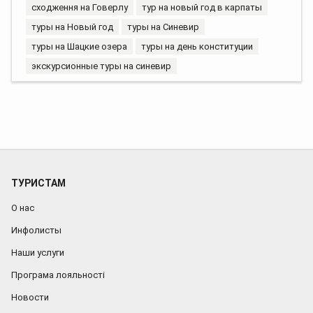
сходження на Говерлу
тур на новый год в карпаты
туры на Новый год
туры на Синевир
туры на Шацкие озера
туры на день конституции
экскурсионные туры на синевир
ТУРИСТАМ
О нас
Инфолисты
Наши услуги
Програма лояльності
Новости