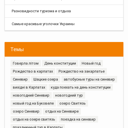
Разновидности туризма и отдыха
Самые красивые уголочки Украины
Темы
Говерла літом
День конституции
Новый год
Рождество в карпатах
Рождество на закарпатье
Синевир
Шацкие озера
автобусные туры на синевир
вихідні в Карпатах
куда поехать на день конституции
новогодний Синевир
новогодний тур
новый год на Буковеле
озеро Свитязь
озеро Синевир
отдых на Синевире
отдых на озере свитязь
поездка на синевир
праздничный тур в Карпаты