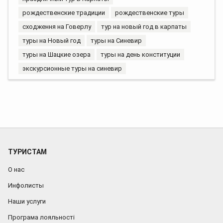
рождественские традиции
рождественские туры
сходження на Говерлу
тур на новый год в карпаты
туры на Новый год
туры на Синевир
туры на Шацкие озера
туры на день конституции
экскурсионные туры на синевир
ТУРИСТАМ
О нас
Инфолисты
Наши услуги
Програма лояльності