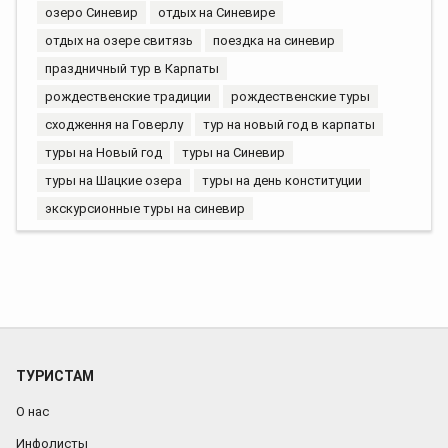
озеро Синевир
отдых на Синевире
отдых на озере свитязь
поездка на синевир
праздничный тур в Карпаты
рождественские традиции
рождественские туры
сходження на Говерлу
тур на новый год в карпаты
туры на Новый год
туры на Синевир
туры на Шацкие озера
туры на день конституции
экскурсионные туры на синевир
ТУРИСТАМ
О нас
Инфолисты