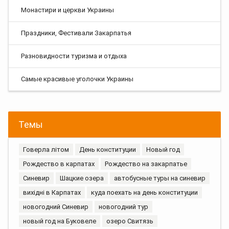
Монастири и церкви Украины
Праздники, Фестивали Закарпатья
Разновидности туризма и отдыха
Самые красивые уголочки Украины
Темы
Говерла літом
День конституции
Новый год
Рождество в карпатах
Рождество на закарпатье
Синевир
Шацкие озера
автобусные туры на синевир
вихідні в Карпатах
куда поехать на день конституции
новогодний Синевир
новогодний тур
новый год на Буковеле
озеро Свитязь