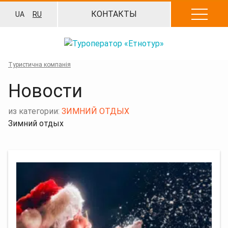
Перейти
КОНТАКТЫ
UA
RU
к
содержанию
Туристична компанія
Новости
из категории:
ЗИМНИЙ ОТДЫХ
Зимний отдых