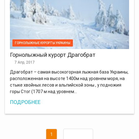
ГОРНОЛЫЖНЫЕ КУРОРТЫ УКРАИНЫ
Горнолыжный курорт Драгобрат
7 Апр, 2017
Драгобрат – самая высокогорная лыжная база Украины,
расположенная на высоте 1400м над уровнем моря, на
стыке хвойных лесов и альпийской зоны , у подножия
горы Стог (1707 м над уровнем…
ПОДРОБНЕЕ
Навигация
Страница
1