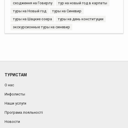
сходження на Говерлу
тур на новый год в карпаты
туры на Новый год
туры на Синевир
туры на Шацкие озера
туры на день конституции
экскурсионные туры на синевир
ТУРИСТАМ
О нас
Инфолисты
Наши услуги
Програма лояльності
Новости