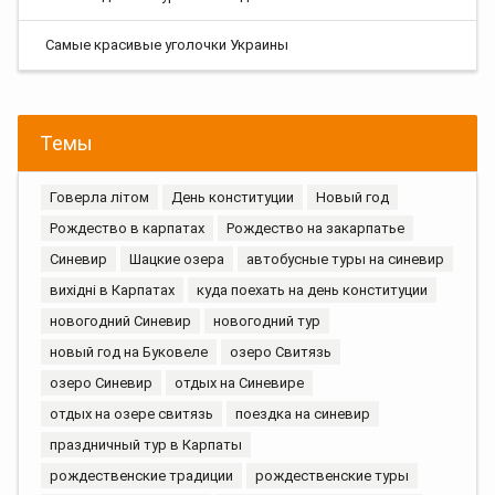
Самые красивые уголочки Украины
Темы
Говерла літом
День конституции
Новый год
Рождество в карпатах
Рождество на закарпатье
Синевир
Шацкие озера
автобусные туры на синевир
вихідні в Карпатах
куда поехать на день конституции
новогодний Синевир
новогодний тур
новый год на Буковеле
озеро Свитязь
озеро Синевир
отдых на Синевире
отдых на озере свитязь
поездка на синевир
праздничный тур в Карпаты
рождественские традиции
рождественские туры