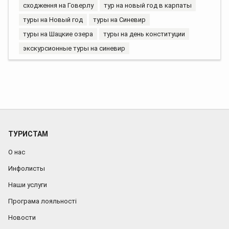
сходження на Говерлу
тур на новый год в карпаты
туры на Новый год
туры на Синевир
туры на Шацкие озера
туры на день конституции
экскурсионные туры на синевир
ТУРИСТАМ
О нас
Инфолисты
Наши услуги
Програма лояльності
Новости