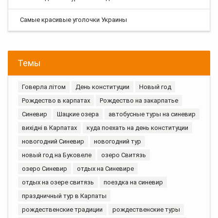
Самые красивые уголочки Украины
Темы
Говерла літом
День конституции
Новый год
Рождество в карпатах
Рождество на закарпатье
Синевир
Шацкие озера
автобусные туры на синевир
вихідні в Карпатах
куда поехать на день конституции
новогодний Синевир
новогодний тур
новый год на Буковеле
озеро Свитязь
озеро Синевир
отдых на Синевире
отдых на озере свитязь
поездка на синевир
праздничный тур в Карпаты
рождественские традиции
рождественские туры