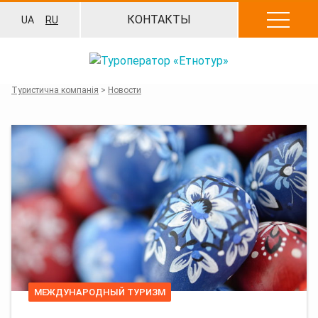
Перейти
КОНТАКТЫ
UA
RU
к
содержанию
Туристична компанія
>
Новости
МЕЖДУНАРОДНЫЙ ТУРИЗМ