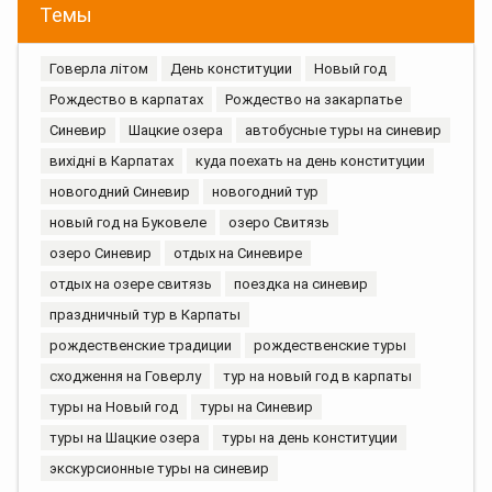
Темы
Говерла літом
День конституции
Новый год
Рождество в карпатах
Рождество на закарпатье
Синевир
Шацкие озера
автобусные туры на синевир
вихідні в Карпатах
куда поехать на день конституции
новогодний Синевир
новогодний тур
новый год на Буковеле
озеро Свитязь
озеро Синевир
отдых на Синевире
отдых на озере свитязь
поездка на синевир
праздничный тур в Карпаты
рождественские традиции
рождественские туры
сходження на Говерлу
тур на новый год в карпаты
туры на Новый год
туры на Синевир
туры на Шацкие озера
туры на день конституции
экскурсионные туры на синевир