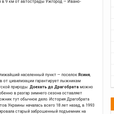
я в 9 км от автострады Ужгород — Ивано-
Ближайший населенный пункт — поселок
Ясиня
,
рыв от цивилизации гарантирует лыжникам
тской природы.
Доехать до Драгобрата
можно
обенно в разгар зимнего сезона оставляет
ожник тут обычное дело. История Драгобрата
ов Украины началась всего 18 лет назад, в 1993
тировала старый заброшенный подъемник на