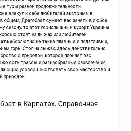
ые туры разной продолжительности,
же влекут к себе любителей экстрима, в
 в общем, Драгобрат сумеет вас занять в любое
ему сезону, то этот горнолыжный курорт Украины
 хорошо стоят на лыжах или любителей
рата
абсолютно не такие плавные и податливые,
онам горы Стог на лыжах, здесь действительно
рство с природой, которое пленяет вас
тоже есть трассы и разнообразные развлечения,
елающие усовершенствовать свое мастерство и
й природой.
брат в Карпатах. Справочная