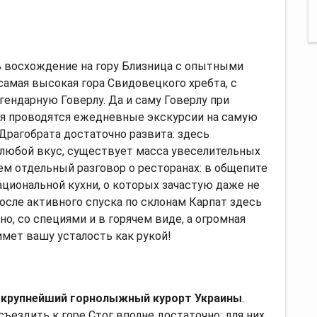
 восхождение на гору Близница с опытными
самая высокая гора Свидовецкого хребта, с
ендарную Говерлу. Да и саму Говерлу при
ня проводятся ежедневные экскурсии на самую
Драгобрата достаточно развита: здесь
любой вкус, существует масса увеселительных
ем отдельный разговор о ресторанах: в общепите
циональной кухни, о которых зачастую даже не
сле активного спуска по склонам Карпат здесь
о, со специями и в горячем виде, а огромная
мет вашу усталость как рукой!
—
крупнейший горнолыжный курорт Украины
.
ъездить к горе Стог вполне достаточно: для них