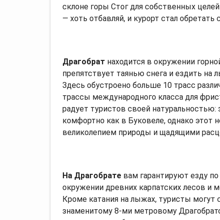
склоне горы Стог для собственных целей
— хоть отбавляй, и курорт стал обретать
Драгобрат
находится в окружении горно
препятствует таянью снега и ездить на лы
Здесь обустроено больше 10 трасс разли
трассы международного класса для фрис
радует туристов своей натуральностью:
комфортно как в Буковеле, однако этот 
великолепием природы и щадящими расце
На Драгобрате
вам гарантируют езду по
окружении древних карпатских лесов и м
Кроме катания на лыжах, туристы могут
знаменитому 8-ми метровому Драгобратс