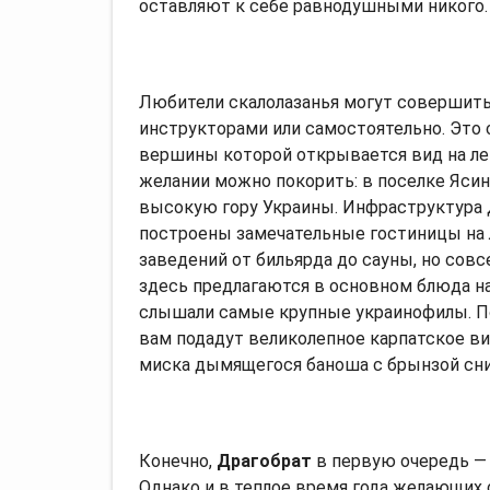
оставляют к себе равнодушными никого.
Любители скалолазанья могут совершить
инструкторами или самостоятельно. Это 
вершины которой открывается вид на лег
желании можно покорить: в поселке Яси
высокую гору Украины. Инфраструктура 
построены замечательные гостиницы на 
заведений от бильярда до сауны, но совс
здесь предлагаются в основном блюда на
слышали самые крупные украинофилы. По
вам подадут великолепное карпатское вин
миска дымящегося баноша с брынзой сни
Конечно,
Драгобрат
в первую очередь 
Однако и в теплое время года желающих с