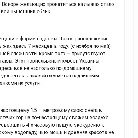
. Вскоре желающих прокатиться на лыжах стало
 свой нынешний облик.
й цепи в форме подковы. Такое расположение
жах здесь 7 месяцев в году: (с ноября по май).
чной сложности, кроме того — присутствуют
тайла. Этот горнолыжный курорт Украины
 здесь все не настолько по-домашнему
недостаток с лихвой окупается подлинным
нками на услуги.
 настоящему 1,5 — метровому слою снега в
огучих гор на по-настоящему свежем воздухе.
 совершить 4-х часовую пешую экскурсию к
кому водопаду, чью мощь и древняя красота не