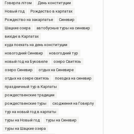
Говерла літом
День конституции
Новый год
Рождество в карпатах
Рождество на закарпатье
Синевир
Шацкие озера
автобусные туры на синевир
вихідні в Карпатах
куда поехать на день конституции
новогодний Синевир
новогодний тур
новый год на Буковеле
озеро Свитязь
озеро Синевир
отдых на Синевире
отдых на озере свитязь
поездка на синевир
праздничный тур в Карпаты
рождественские традиции
рождественские туры
сходження на Говерлу
тур на новый год в карпаты
туры на Новый год
туры на Синевир
туры на Шацкие озера