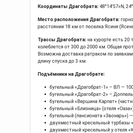
Координаты Драгобрата:
48°14’57»N, 24
Место расположения Драгобрата:
горно
расстоянии 18 км от поселка Ясиня (Ясеня
Трассы Драгобрата:
на курорте есть 20 
колеблется от 300 до 2000 км. Общая про
Возможна доставка ратраком по заявкам
длину спуска до 3 км.
Подъёмники на Драгобрате:
бугельный «Драгобрат-1» – ВЛ — 10
бугельный «Драгобрат-2» – Доппель
бугельный «Вершина Карпат» (частн
бугельный «Близница» (отеля «Оаза»
бугельный (пансионата «Звонарь») —
двухместный кресельный турбазы «
двухместный кресельный у отеля «