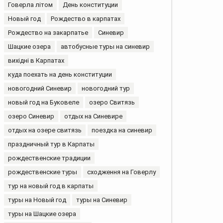
Говерла літом
День конституции
Новый год
Рождество в карпатах
Рождество на закарпатье
Синевир
Шацкие озера
автобусные туры на синевир
вихідні в Карпатах
куда поехать на день конституции
новогодний Синевир
новогодний тур
новый год на Буковеле
озеро Свитязь
озеро Синевир
отдых на Синевире
отдых на озере свитязь
поездка на синевир
праздничный тур в Карпаты
рождественские традиции
рождественские туры
сходження на Говерлу
тур на новый год в карпаты
туры на Новый год
туры на Синевир
туры на Шацкие озера