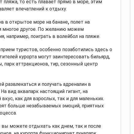
т пляжа, то есть плавает прямо в море, этим
вляет впечатлений к отдыху.
ов в открытое море на банане
,
полет на
 и многое другое. По желанию можем
, например, поиграть в волейбол на пляже.
прием туристов, особенно позаботились здесь о
тителей курорта могут заинтересовать бильярд,
 парк аттракционов, тир, сезонный центр
 развлекаться и получать адреналин в
На вид аквапарк настоящий гигант, на
вкус, как для взрослых, так и для маленьких.
рят больше незабываемых эмоций, приятных
оцесса.
м вы можете отдыхать как днем, так и после
онов, на курорте функционирует лунапарк.