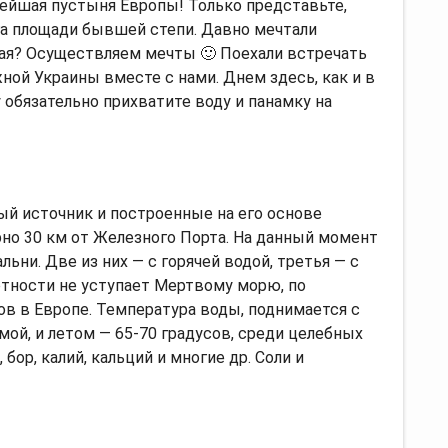
пнейшая пустыня Европы! Только представьте,
га площади бывшей степи. Давно мечтали
чая? Осуществляем мечты 🙂 Поехали встречать
ой Украины вместе с нами. Днем здесь, как и в
 обязательно прихватите воду и панамку на
ый источник и построенные на его основе
рно 30 км от Железного Порта. На данный момент
ьни. Две из них — с горячей водой, третья — с
лотности не уступает Мертвому морю, по
ов в Европе. Температура воды, поднимается с
мой, и летом — 65-70 градусов, среди целебных
бор, калий, кальций и многие др. Соли и