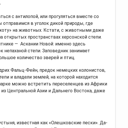
»
ться с антилопой, или прогуляться вместе со
ы отправимся в уголок дикой природы, где
хоту» на животных. Кстати, с животными даже
на открытых пространствах херсонской степи.
ятнике — Аскании Новой: именно здесь
к непаханой степи. Заповедник занимает
большое количество зверей и птиц.
дрих Фальц-Фейн, предок немецких колонистов,
пи и владели землей, на которой находится
опарке можно встретить переселенцев из Африки
 из Центральной Азии и Дальнего Востока, даже
стыня, известная как «Олешковские пески». Да-