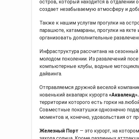
остров, который находится в отдалении о
создает незабываемую атмосферу и доба
Также к нашим услугам прогулки на остр
парашюте, катамараны, прогулки на яхте
организовать дополнительные развлечения
Инфраструктура рассчитана на сезонный 
молодом поколении. Из развлечений посе
компьютерные клубы, водные мотоциклы,
дайвинга.
Отправляемся дружной веселой компанией
новенький аквапарк курорта
«Акваленд».
территории которого есть горки на любой 
Совместные покатушки однозначно пода
моментов и, конечно, удовольствия от пр
Железный Порт
— это курорт, на которо
захода солнца. Кроме различных аттракци