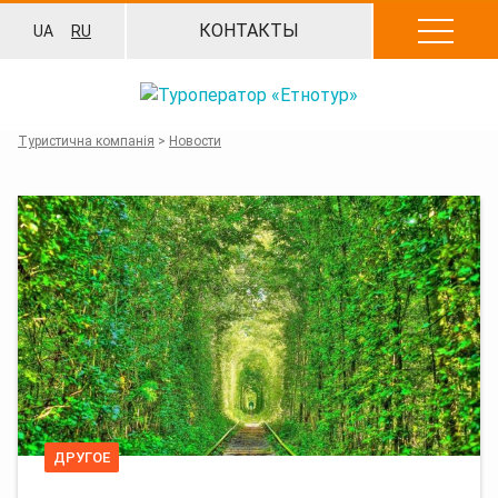
Перейти
КОНТАКТЫ
UA
RU
к
содержанию
Туристична компанія
>
Новости
ДРУГОЕ