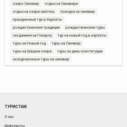
озеро Синевир
отдых на Синевире
отдых на озере свитязь
поездка на синевир
праздничный тур в Карпаты
рождественские традиции
рождественские туры
сходження на Говерлу
тур на новый год в карпаты
туры на Новый год
туры на Синевир
туры на Шацкие озера
туры на день конституции
экскурсионные туры на синевир
ТУРИСТАМ
О нас
Инфолисты