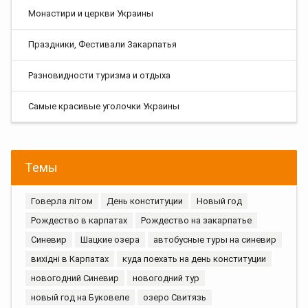
Монастири и церкви Украины
Праздники, Фестивали Закарпатья
Разновидности туризма и отдыха
Самые красивые уголочки Украины
Темы
Говерла літом
День конституции
Новый год
Рождество в карпатах
Рождество на закарпатье
Синевир
Шацкие озера
автобусные туры на синевир
вихідні в Карпатах
куда поехать на день конституции
новогодний Синевир
новогодний тур
новый год на Буковеле
озеро Свитязь