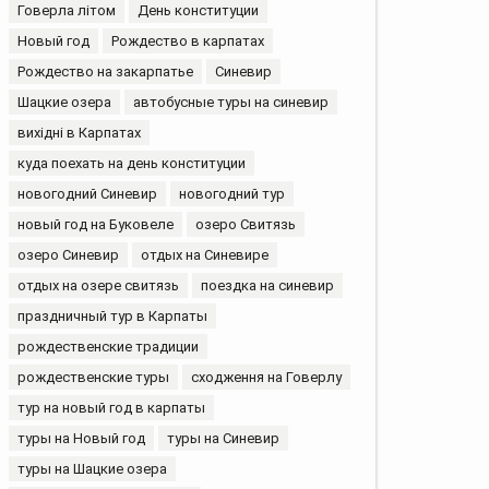
Говерла літом
День конституции
Новый год
Рождество в карпатах
Рождество на закарпатье
Синевир
Шацкие озера
автобусные туры на синевир
вихідні в Карпатах
куда поехать на день конституции
новогодний Синевир
новогодний тур
новый год на Буковеле
озеро Свитязь
озеро Синевир
отдых на Синевире
отдых на озере свитязь
поездка на синевир
праздничный тур в Карпаты
рождественские традиции
рождественские туры
сходження на Говерлу
тур на новый год в карпаты
туры на Новый год
туры на Синевир
туры на Шацкие озера