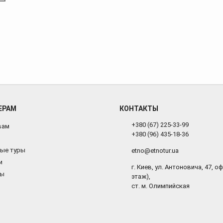
ЕРАМ
КОНТАКТЫ
+380 (67) 225-33-99
вам
+380 (96) 435-18-36
ые туры
etno@etnotur.ua
и
г. Киев, ул. Антоновича, 47, оф.
ты
этаж),
ст. м. Олимпийская