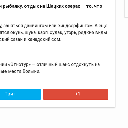
 рыбалку, отдых на Шацких озерах — то, что
у, заняться дайвингом или виндсерфингом. А ещё
тся окунь, щука, карп, судак, угорь, редкие виды
кий сазан и канадский сом.
нии «Этнотур» — отличный шанс отдохнуть на
ные места Волыни.
Твит
+1