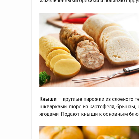
измельченными орехами и поливают фру
Кныши
— круглые пирожки из слоеного те
шкварками, пюре из картофеля, брынзы, 
ягодами. Подают кныши к основным блю