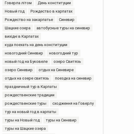
Говерла літом
День конституции
Новый год
Рождество в карпатах
Рождество на закарпатье
Синевир
Шацкие озера
автобусные туры на синевир
вихідні в Карпатах
куда поехать на день конституции
новогодний Синевир
новогодний тур
новый год на Буковеле
озеро Свитязь
озеро Синевир
отдых на Синевире
отдых на озере свитязь
поездка на синевир
праздничный тур в Карпаты
рождественские традиции
рождественские туры
сходження на Говерлу
тур на новый год в карпаты
туры на Новый год
туры на Синевир
туры на Шацкие озера