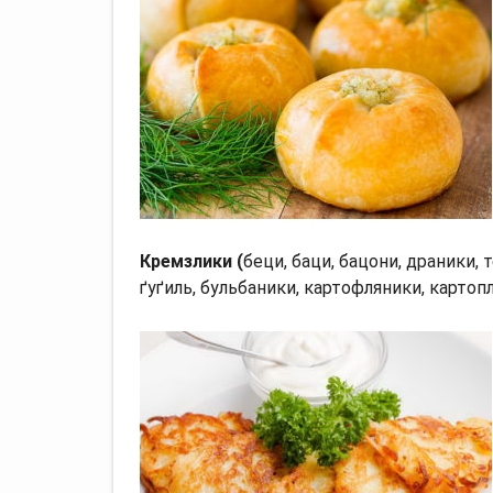
Кремзлики (
беци, баци, бацони, драники, 
ґуґиль, бульбаники, картофляники, картоп