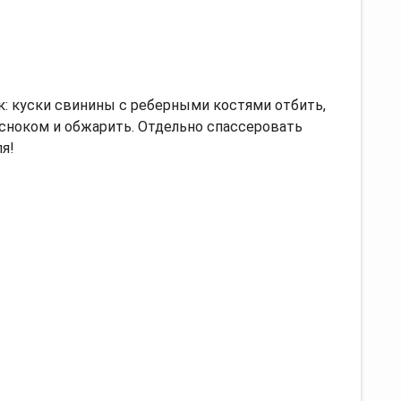
к: куски свинины с реберными костями отбить,
есноком и обжарить. Отдельно спассеровать
я!