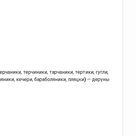
терчаники, терчиники, тарчаники, тертики, гугли,
ляники, кечери, бараболяники, пляцки
)
— деруны