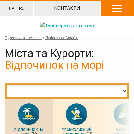
Перейти
КОНТАКТИ
UA
RU
до
вмісту
Туристична компанія
>
Путівник по Україні
Міста та Курорти:
Відпочинок на морі
ВІДПОЧИНОК НА
ГІРСЬКОЛИЖНИЙ
ЗАМКИ ТА
(24)
(22)
(5