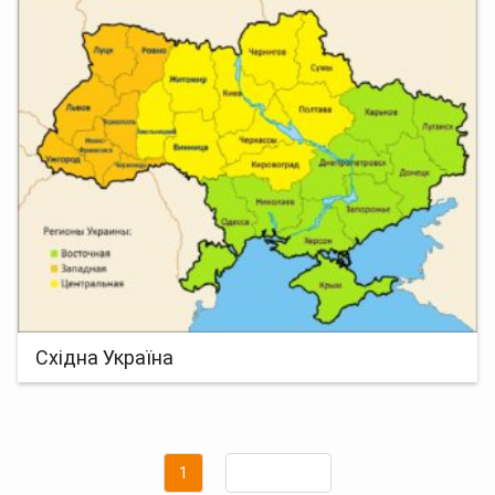
Східна Україна
Навігація
Сторінка
1